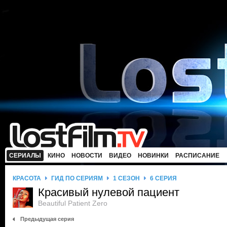
СЕРИАЛЫ
КИНО
НОВОСТИ
ВИДЕО
НОВИНКИ
РАСПИСАНИЕ
КРАСОТА
ГИД ПО СЕРИЯМ
1 СЕЗОН
6 СЕРИЯ
Красивый нулевой пациент
Beautiful Patient Zero
Предыдущая серия