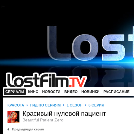
СЕРИАЛЫ
КИНО
НОВОСТИ
ВИДЕО
НОВИНКИ
РАСПИСАНИЕ
КРАСОТА
ГИД ПО СЕРИЯМ
1 СЕЗОН
6 СЕРИЯ
Красивый нулевой пациент
Beautiful Patient Zero
Предыдущая серия