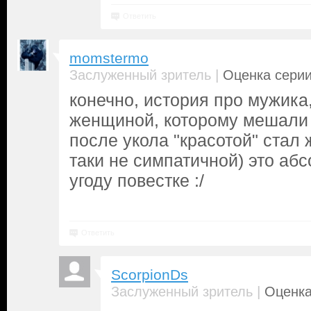
Ответить
momstermo
|
Заслуженный зритель
Оценка серии
конечно, история про мужика,
женщиной, которому мешали 
после укола "красотой" стал
таки не симпатичной) это абс
угоду повестке :/
Ответить
ScorpionDs
|
Заслуженный зритель
Оценка