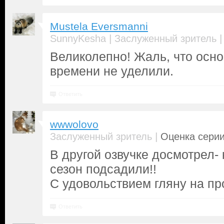
Mustela Eversmanni
|
SunnyKesha
Заслуженный зритель
Великолепно! Жаль, что осн
времени не уделили.
Ответить
wwwolovo
|
Заслуженный зритель
Оценка серии
В другой озвучке досмотрел- 
сезон подсадили!!
С удовольствием гляну на п
Ответить