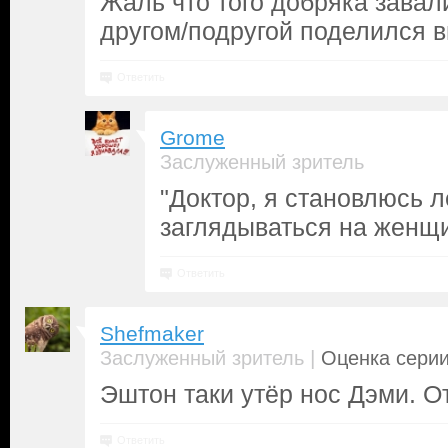
Жаль что того добряка завал
другом/подругой поделился в
Ответить
Grome
Заслуженный зритель
"Доктор, я становлюсь 
заглядываться на женщи
Ответить
Shefmaker
|
Заслуженный зритель
Оценка серии
Эштон таки утёр нос Дэми. О
Ответить