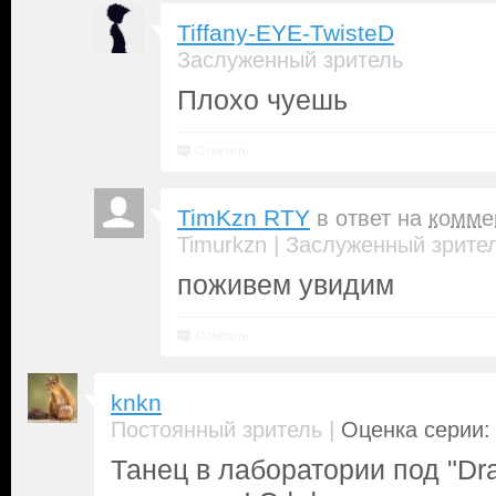
Tiffany-EYE-TwisteD
Заслуженный зритель
Плохо чуешь
Ответить
TimKzn RTY
в ответ на
комме
|
Timurkzn
Заслуженный зрите
поживем увидим
Ответить
knkn
|
Постоянный зритель
Оценка серии: 
Танец в лаборатории под "Drac