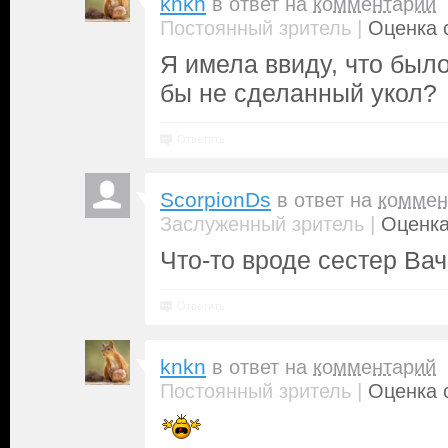
knkn
в ответ на
комментарий
|
Постоянный зритель
Оценка с
Я имела ввиду, что был
бы не сделанный укол?
Ответить
ScorpionDs
в ответ на
коммен
|
Заслуженный зритель
Оценка
Что-то вроде сестер Вачо
Ответить
knkn
в ответ на
комментарий
|
Постоянный зритель
Оценка с