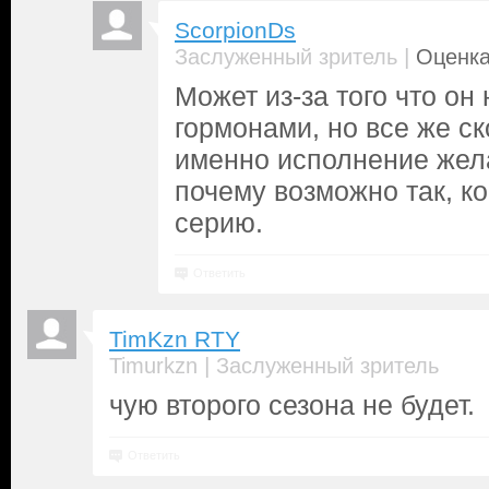
ScorpionDs
|
Заслуженный зритель
Оценка
Может из-за того что он
гормонами, но все же ск
именно исполнение жел
почему возможно так, к
серию.
Ответить
TimKzn RTY
|
Timurkzn
Заслуженный зритель
чую второго сезона не будет.
Ответить