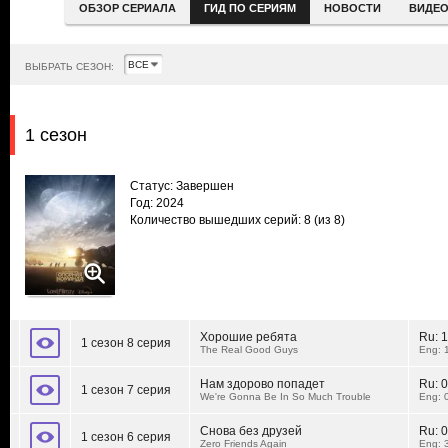
ОБЗОР СЕРИАЛА
ГИД ПО СЕРИЯМ
НОВОСТИ
ВИДЕ
ВЫБРАТЬ СЕЗОН:
1 сезон
Статус: Завершен
Год: 2024
Количество вышедших серий: 8
(из 8)
Хорошие ребята
Ru:
1
1 сезон 8 серия
The Real Good Guys
Eng: 
Нам здорово попадет
Ru:
0
1 сезон 7 серия
We're Gonna Be In So Much Trouble
Eng: 
Снова без друзей
Ru:
0
1 сезон 6 серия
Zero Friends Again
Eng: 