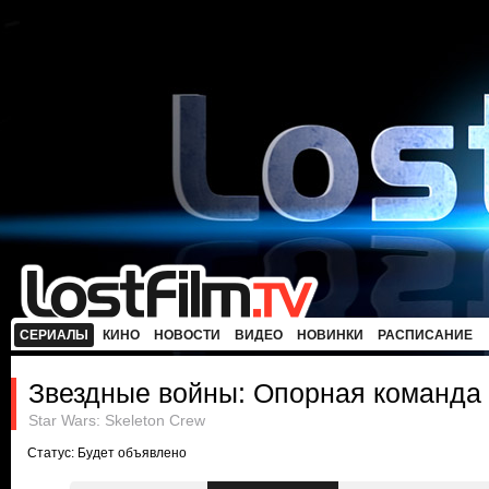
СЕРИАЛЫ
КИНО
НОВОСТИ
ВИДЕО
НОВИНКИ
РАСПИСАНИЕ
Звездные войны: Опорная команда
Star Wars: Skeleton Crew
Статус: Будет объявлено