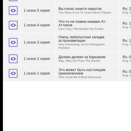
Вы плохо знаете пиратов
Ru:
2
1 сезон 5 серия
You Have A Lot To Learn About Pirates
Eng: 
Что-то не помню никаких Ат-
Ru:
1
1 сезон 4 серия
Аттинов
Eng: 
Can't Say I Remember No At Attin
Очень любопытная загадка
астронавигации
Ru:
1
1 сезон 3 серия
Very Interesting, As An Astrogation
Eng: 
Problem
Далеко-далеко за барьером
Ru:
0
1 сезон 2 серия
Way, Way Out Past The Barrier
Eng: 
Это может быть настоящим
Ru:
0
1 сезон 1 серия
приключением
Eng: 
This Could Be A Real Adventure