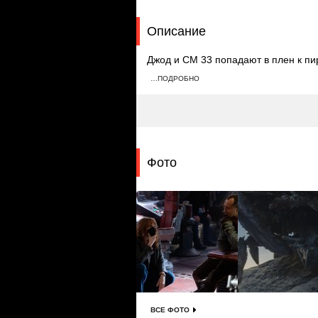
Описание
Джод и СМ 33 попадают в плен к пир
Да Навуд приговаривается к казни, 
…ПОДРОБНО
Ферн и Нил восстанавливают корабль
Фото
ВСЕ ФОТО