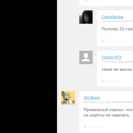
Ответить
CherieBeckie
Заслуженный зрите
Поэтому 33 стр
Ответить
TimKzn RTY
|
Timurkzn
Заслужен
такая же мысль
Ответить
Jim Beam
|
barmaleyyyy
Заслуженный зри
Провальный сериал, попы
на шортсы не нарезать.
Ответить