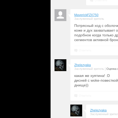
Ответить
MaverickFZX750
Заслуженный зритель
Потрясный ход с оболоч
коже и дух захватывает 
подобное когда только д
сегментов активной брони
Ответить
Zhelezyaka
|
Заслуженный зритель
Оценка с
какая же xyятина! :D
дисней с woke-повесткой
днище))
Ответить
Zhelezyaka
Заслуженный зрите