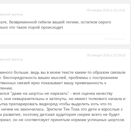
09 января 2025 в 23:14:52
женный зритель
ате, безвременной гибели вашей логики, остатков серого
ьно что такое порой происходит.
Пожаловаться
09 января 2025 в 23:28:03
женный зритель
амного больше, ведь вы в моем тексте каким-то образом связали
м. Беспорядочность ваших мыслей, проблемы с построением
твенных связей ярко показывает вашу привязанность к
лению.
зился "даже на шортсы не нарезать" - моя оценка качеству
н, они невыразительны и затянуты, не имеют толкового начала и
ытка препарировать видеоряд чтобы выделить хоть что-то
ничем не закончилась. Зрители Тик Тока это дети и взрослые с
 развития, поэтому детская аудитория скорее всего не будет
сериал, он не соответсвует принятым нормам успешных шортсов.