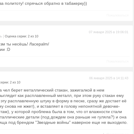
за политоту! спрячься обратно в табакерку))
Пожаловаться
07 января 2025 в 19:06:01
|
ль
Оценка серии: 2 из 10
зм ты несёшь! /facepalm/
ии :D
Пожаловаться
06 января 2025 в 14:11:43
ерии: 2 из 10
а чел берет металлический стакан, зажигалкой в нем
выглядит как расплавленный металл, при этом руку стакан ему
 эту расплавленную штуку в форму в песке, сразу же достает её
у снова не жжет), и вставляет в голову непонятной девочке-
там), у которой проблема была в том, что от влажности стали
таллические детали (под дождем она раньше не гуляла?) и она
днища под брендом "Звездные войны" наверное еще не выходило.