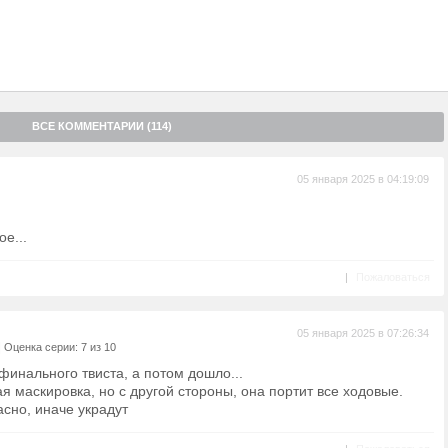
ВСЕ КОММЕНТАРИИ (114)
05 января 2025 в 04:19:09
ое...
|
Пожаловаться
05 января 2025 в 07:26:34
|
Оценка серии: 7 из 10
финального твиста, а потом дошло...
я маскировка, но с другой стороны, она портит все ходовые.
асно, иначе украдут