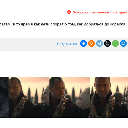
Осторожно, возможны спойлеры!
атам, в то время как дети спорят о том, как добраться до корабля.
но ему удается ее отсрочить в обмен на координаты Ат-Аттина.
 и отправляются спасать своих друзей от гигантского краба.
Поделиться: