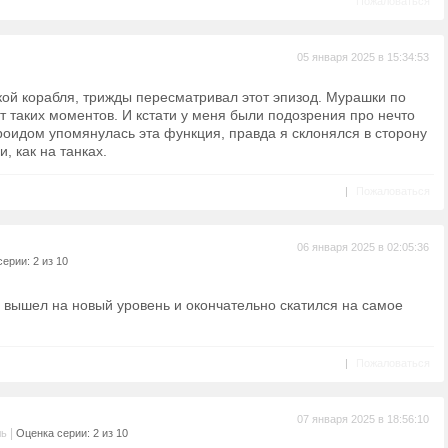
Пожаловаться
05 января 2025 в 15:34:53
кой корабля, трижды пересматривал этот эпизод. Мурашки по
от таких моментов. И кстати у меня были подозрения про нечто
роидом упомянулась эта функция, правда я склонялся в сторону
, как на танках.
|
Пожаловаться
06 января 2025 в 02:05:36
ерии: 2 из 10
 вышел на новый уровень и окончательно скатился на самое
|
Пожаловаться
07 января 2025 в 18:56:10
|
ль
Оценка серии: 2 из 10