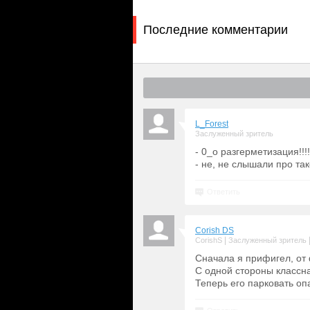
Последние комментарии
L_Forest
Заслуженный зритель
- 0_о разгерметизация!!!!
- не, не слышали про так
Ответить
Corish DS
|
CorishS
Заслуженный зритель
Сначала я прифигел, от 
С одной стороны классна
Теперь его парковать оп