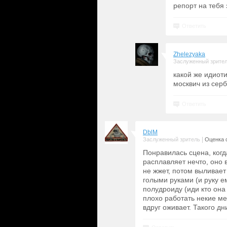
репорт на тебя 
Ответить
Zhelezyaka
Заслуженный зрите
какой же идиоти
москвич из серб
Ответить
DblM
|
Заслуженный зритель
Оценка с
Понравилась сцена, когд
расплавляет нечто, оно 
не жжет, потом выливает
голыми руками (и руку ем
полудроиду (иди кто она 
плохо работать некие ме
вдруг оживает. Такого 