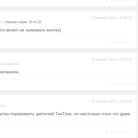
|
Пожаловаться
05 января 2025 в 11:51:42
|
ль
Оценка серии: 10 из 10
ого велел не нажимать кнопку)
Пожаловаться
06 января 2025 в 23:52:36
ный зритель
 возникла
Пожаловаться
05 января 2025 в 14:53:42
тель
тка переманить зрителей ТикТока, он настолько плох что даже
|
Пожаловаться