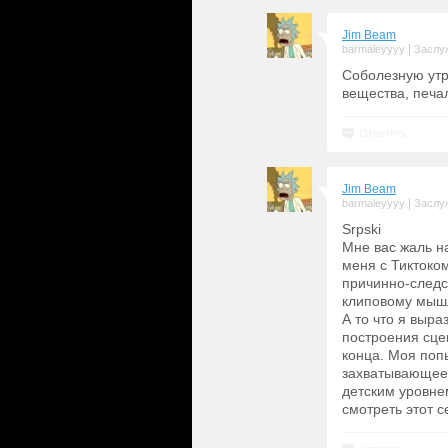
Jim Beam
|
barmaleyyyy
Заслу
Соболезную утр
вещества, печал
Ответить
Jim Beam
|
barmaleyyyy
Заслу
Srpski
Мне вас жаль н
меня с Тиктоко
причинно-следс
клиповому мыш
А то что я выра
построения сце
конца. Моя поп
захватывающее 
детским уровнем
смотреть этот 