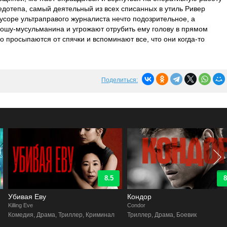
недотепа, самый деятельный из всех списанных в утиль Ривер
мусоре ультраправого журналиста нечто подозрительное, а
шу-мусульманина и угрожают отрубить ему голову в прямом
 просыпаются от спячки и вспоминают все, что они когда-то
Поделиться:
8.5
8.9
Убивая Еву
Кондор
illing Eve
Condor
Комедия, Драма, Триллер, Криминал
Триллер, Драма, Боевик