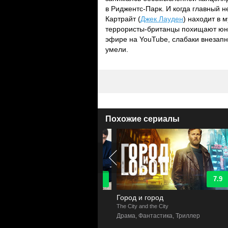
в Риджентс-Парк. И когда главный 
Картрайт (
Джек Лауден
) находит в 
террористы-британцы похищают юно
эфире на YouTube, слабаки внезапно
умели.
Похожие сериалы
8.6
7.9
риот
Город и город
t
The City and the City
K
а, Триллер, Комедия
Драма, Фантастика, Триллер