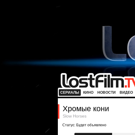
СЕРИАЛЫ
КИНО
НОВОСТИ
ВИДЕО
Хромые кони
Slow Horses
Статус: Будет объявлено