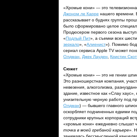
«Хромые кони» — это телевизионн
Джоном ле Карре
нашего времени. 
рассказывает о буднях группы прош
было сформировано целое специаль
Продюсером первого сезона высту
«
Подлый Пит
», а съемки всех шест
зеркало
», «
Алиенист
»). Помимо бо
сериал сервиса Apple TV может пох
Олдман
,
Джек Лауден
,
Кристин Скот
Сюжет
«Хромые кони» — это не гении шпи
Это разношерстная компания, участн
невезения, алкоголизма, разнуздан
здание, известное как «Слау хаус»
унизительную черную работу под п
Олдман
) — бывшего главного шпион
оскорбляет подчиненных едкими по
сотрудники крупных корпораций вс
«хромые кони» ежедневно слышат ч
точка в моей гребаной карьере»
. 
занимаясь бессмысленной канцеляр