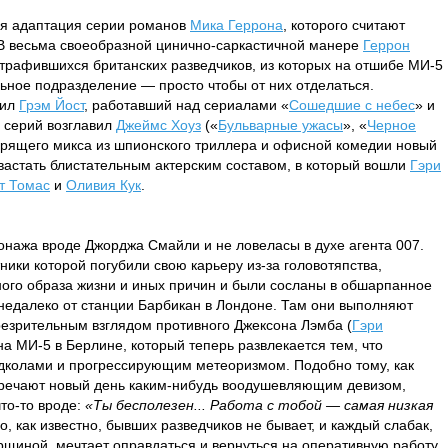
ая адаптация серии романов
Мика Геррона
, которого считают
В весьма своеобразной цинично-саркастичной манере
Геррон
трафившихся британских разведчиков, из которых на отшибе МИ-5
ное подразделение — просто чтобы от них отделаться.
пил
Грэм Йост
, работавший над сериалами «
Сошедшие с небес
» и
и серий возглавил
Джеймс Хоуз
(«
Бульварные ужасы
», «
Черное
дрящего микса из шпионского триллера и офисной комедии новый
вастать блистательным актерским составом, в который вошли
Гэри
т Томас
и
Оливия Кук
.
онажа вроде Джорджа Смайли и не ловеласы в духе агента 007.
ики которой погубили свою карьеру из-за головотяпства,
ного образа жизни и иных причин и были сосланы в обшарпанное
, недалеко от станции Барбикан в Лондоне. Там они выполняют
резрительным взглядом противного Джексона Лэмба (
Гэри
а МИ-5 в Берлине, который теперь развлекается тем, что
дколами и прогрессирующим метеоризмом. Подобно тому, как
тречают новый день каким-нибудь воодушевляющим девизом,
то-то вроде:
«Ты бесполезен... Работа с тобой — самая низкая
Но, как известно, бывших разведчиков не бывает, и каждый слабак,
щиной, мечтает оправдаться и вернуться на оперативную работу