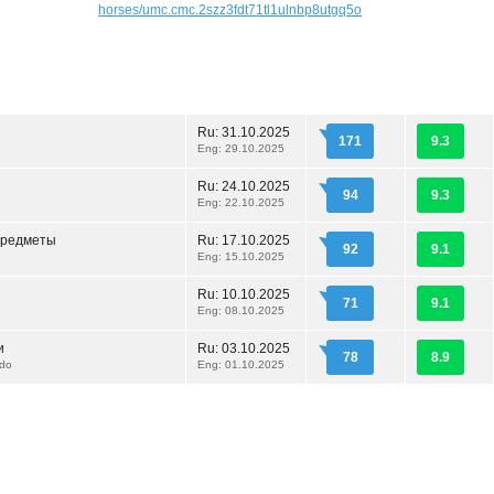
horses/umc.cmc.2szz3fdt71tl1ulnbp8utgq5o
Ru:
31.10.2025
171
9.3
Eng: 29.10.2025
Ru:
24.10.2025
94
9.3
Eng: 22.10.2025
предметы
Ru:
17.10.2025
92
9.1
Eng: 15.10.2025
Ru:
10.10.2025
71
9.1
Eng: 08.10.2025
и
Ru:
03.10.2025
78
8.9
do
Eng: 01.10.2025