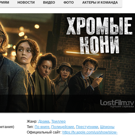
ЕРИЯМ
НОВОСТИ
ВИДЕО
ФОТО
АКТЕРЫ И КОМАНДА
Жанр:
Драма
,
Триллер
итания)
Тип:
По книге
,
Полицейские
,
Преступники
,
Шпионы
Официальный сайт:
https://tv.apple.com/us/show/slow-