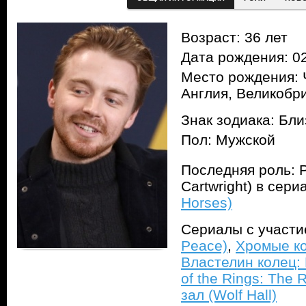
Возраст: 36 лет
Дата рождения: 02
Место рождения: 
Англия, Великобр
Знак зодиака: Бл
Пол: Мужской
Последняя роль: Р
Cartwright) в сер
Horses)
Сериалы с участ
Peace)
,
Хромые ко
Властелин колец: 
of the Rings: The 
зал (Wolf Hall)