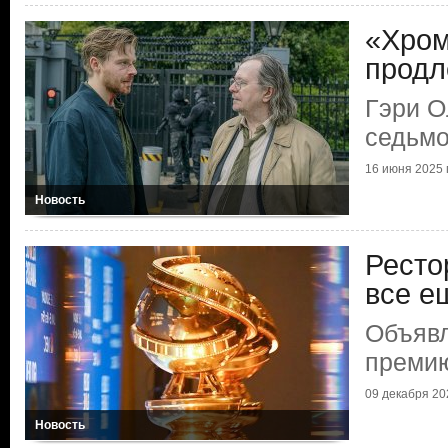
«Хром
прод
Гэри О
седьмо
16 июня 2025 г
Новость
Ресто
все е
Объяв
премию
09 декабря 202
Новость