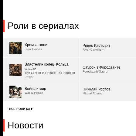
Роли в сериалах
Хромые кони
Ривер Картрайт
Slow Horses
River Cartwright
Властелин колец: Кольца
Саурон в Фородвайте
власти
Forodwaith Sauron
The Lord of the Rings: The Rings of
Power
Война и мир
Николай Ростов
War & Peace
Nikolai Rostov
ВСЕ РОЛИ (4)
Новости