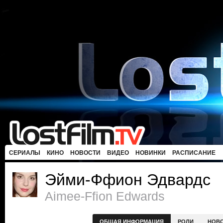
СЕРИАЛЫ
КИНО
НОВОСТИ
ВИДЕО
НОВИНКИ
РАСПИСАНИЕ
Эйми-Ффион Эдвардс
Aimee-Ffion Edwards
ОБЩАЯ ИНФОРМАЦИЯ
РОЛИ
НОВ