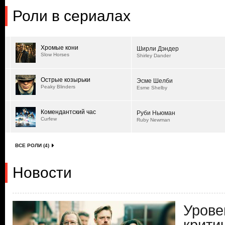
Роли в сериалах
Хромые кони
Ширли Дэндер
Slow Horses
Shirley Dander
Острые козырьки
Эсме Шелби
Peaky Blinders
Esme Shelby
Комендантский час
Руби Ньюман
Curfew
Ruby Newman
ВСЕ РОЛИ (4)
Новости
Урове