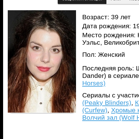
Возраст: 39 лет
Дата рождения: 1
Место рождения: 
Уэльс, Великобри
Пол: Женский
Последняя роль: Ш
Dander) в сериал
Horses)
Сериалы с участ
(Peaky Blinders)
,
К
(Curfew)
,
Хромые к
Волчий зал (Wolf H