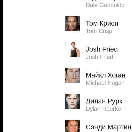
Dale Godboldo
Том Крисп
Tom Crisp
Josh Fried
Josh Fried
Майкл Хоган
Michael Hogan
Дилан Рурк
Dylan Rourke
Сэнди Мартин