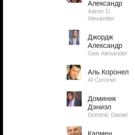
Александр
Aaron D.
Alexander
Джордж
Александр
Gee Alexander
Аль Коронел
Al Coronel
Доминик
Дэниэл
Dominic Daniel
Кармен