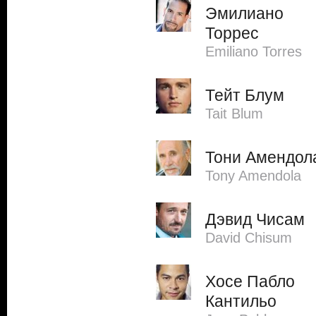
Эмилиано
Торрес
Emiliano Torres
Тейт Блум
Tait Blum
Тони Амендол
Tony Amendola
Дэвид Чисам
David Chisum
Хосе Пабло
Кантильо