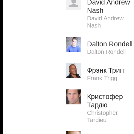
David Andrew
Nash
David Andrew
Nash
Dalton Rondell
Dalton Rondell
Фрэнк Тригг
Frank Trigg
Кристофер
Тардю
Christopher
Tardieu