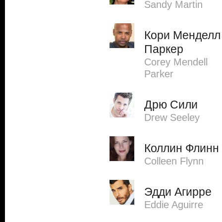
Sandy Martin
Кори Менделл
Паркер
Corey Mendell
Parker
Дрю Сили
Drew Seeley
Коллин Флинн
Colleen Flynn
Эдди Агирре
Eddie Aguirre