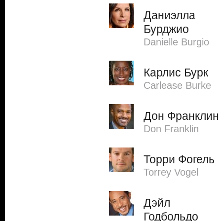
Даниэлла
Бурджио
Danielle Burgio
Карлис Бурк
Carlease Burke
Дон Франклин
Don Franklin
Торри Фогель
Torrey Vogel
Дэйл
Годбольдо