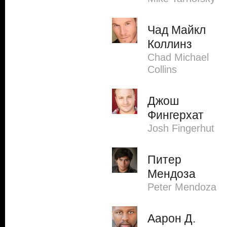
Чад Майкл
Коллинз
Chad Michael
Collins
Джош
Фингерхат
Josh Fingerhut
Питер
Мендоза
Peter Mendoza
Аарон Д.