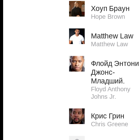
Хоуп Браун
Hope Brown
Matthew Law
Matthew Law
Флойд Энтони
Джонс-
Младший.
Floyd Anthony
Johns Jr.
Крис Грин
Chris Greene