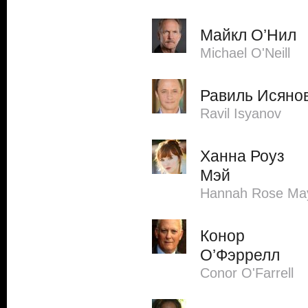
Майкл О’Нил
Michael O'Neill
Равиль Исяно
Ravil Isyanov
Ханна Роуз
Мэй
Hannah Rose Ma
Конор
О’Фэррелл
Conor O'Farrell