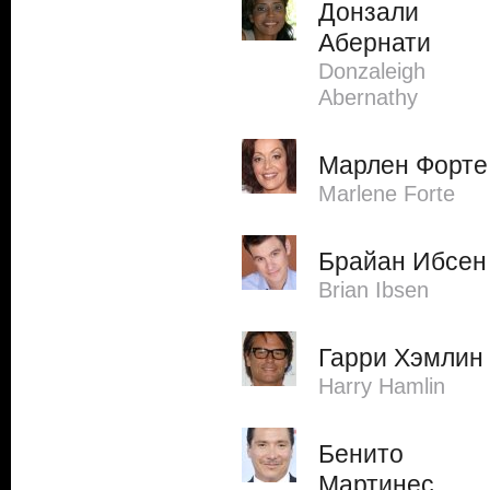
Донзали
Абернати
Donzaleigh
Abernathy
Марлен Форте
Marlene Forte
Брайан Ибсен
Brian Ibsen
Гарри Хэмлин
Harry Hamlin
Бенито
Мартинес