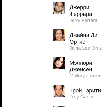
Джерри
Феррара
Jerry Ferrara
Джайна Ли
Ортис
Jaina Lee Ortiz
Мэллори
Дженсен
Mallory Jansen
Трой Гэрити
Troy Garity