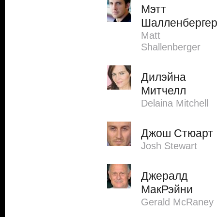
Мэтт
Шалленберге
Matt
Shallenberger
Дилэйна
Митчелл
Delaina Mitchell
Джош Стюарт
Josh Stewart
Джералд
МакРэйни
Gerald McRaney