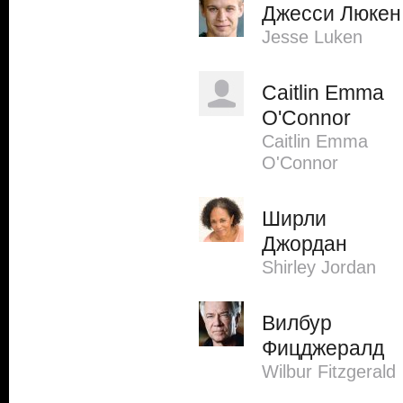
Джесси Люкен
Jesse Luken
Caitlin Emma
O'Connor
Caitlin Emma
O'Connor
Ширли
Джордан
Shirley Jordan
Вилбур
Фицджералд
Wilbur Fitzgerald