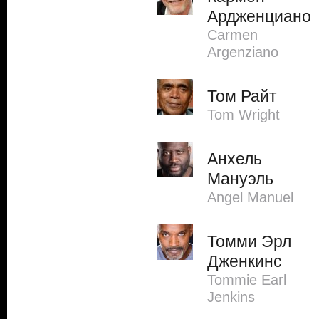
Ардженциано
Carmen
Argenziano
Том Райт
Tom Wright
Анхель
Мануэль
Angel Manuel
Томми Эрл
Дженкинс
Tommie Earl
Jenkins