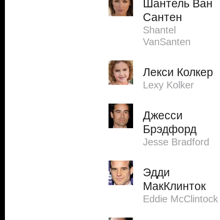
Шантель Ван
Сантен
Shantel
VanSanten
Лекси Колкер
Lexy Kolker
Джесси
Брэдфорд
Jesse Bradford
Эдди
МакКлинток
Eddie McClintock