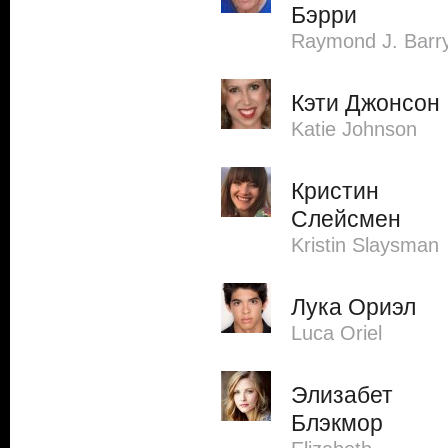
Бэрри
Raymond J. Barr
Кэти Джонсон
Katie Johnson
Кристин
Слейсмен
Kristin Slaysman
Лука Ориэл
Luca Oriel
Элизабет
Блэкмор