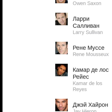
Owen Saxon
Ларри
Салливан
Larry Sullivan
Рене Муссе
Rene Mousseux
Камар де лос
Рейес
Kamar de los
Reyes
Джэй Хайрон
Jay Hieron