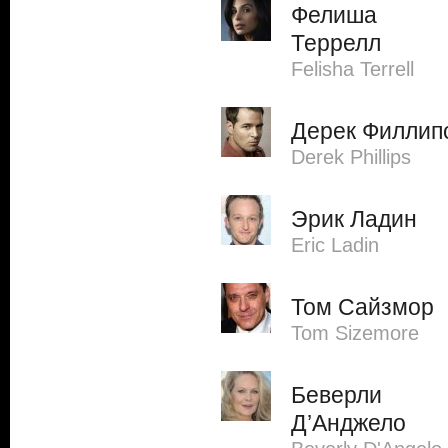
Фелиша
Террелл
Felisha Terrell
Дерек Филлип
Derek Phillips
Эрик Ладин
Eric Ladin
Том Сайзмор
Tom Sizemore
Беверли
Д’Анджело