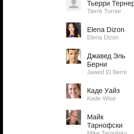
Тьерри Терне
Tierre Turner
Elena Dizon
Elena Dizon
Джавед Эль
Берни
Jawed El Berni
Каде Уайз
Kade Wise
Майк
Тарнофски
Mike Tarnofsky