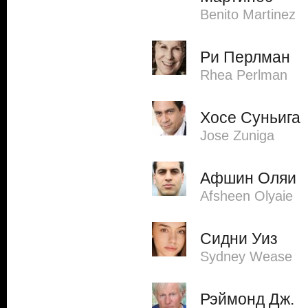
Benito Martinez
Ри Перлман
Rhea Perlman
Хосе Суньига
Jose Zuniga
Афшин Оляи
Afsheen Olyaie
Сидни Уиз
Sydney Wease
Рэймонд Дж.