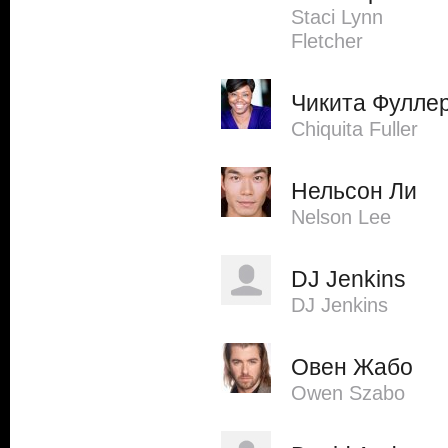
Staci Lynn
Fletcher
Чикита Фулле
Chiquita Fuller
Нельсон Ли
Nelson Lee
DJ Jenkins
DJ Jenkins
Овен Жабо
Owen Szabo