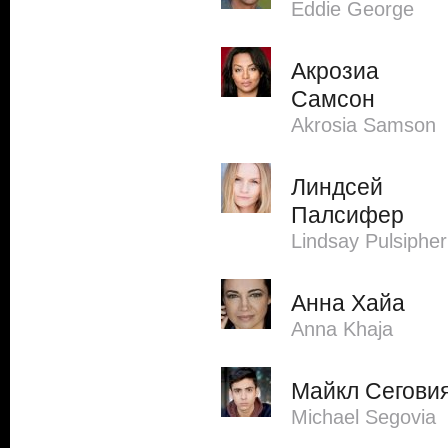
Eddie George
Акрозиа
Самсон
Akrosia Samson
Линдсей
Палсифер
Lindsay Pulsipher
Анна Хайа
Anna Khaja
Майкл Сегови
Michael Segovia