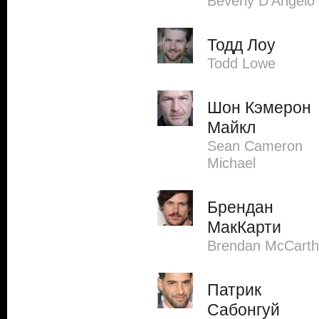
Beverly D'Angelo
Тодд Лоу
Todd Lowe
Шон Кэмерон
Майкл
Sean Cameron
Michael
Брендан
МакКарти
Brendan McCarth
Патрик
Сабонгуй