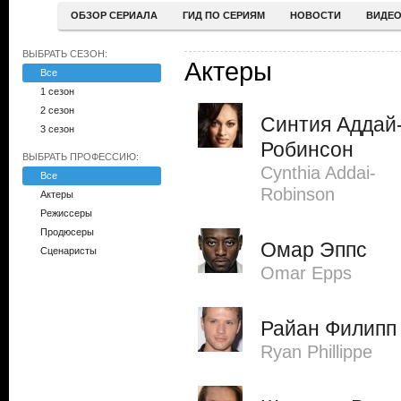
ОБЗОР СЕРИАЛА
ГИД ПО СЕРИЯМ
НОВОСТИ
ВИДЕ
ВЫБРАТЬ СЕЗОН:
Актеры
Все
1 сезон
2 сезон
Синтия Аддай
3 сезон
Робинсон
ВЫБРАТЬ ПРОФЕССИЮ:
Cynthia Addai-
Все
Robinson
Актеры
Режиссеры
Продюсеры
Омар Эппс
Сценаристы
Omar Epps
Райан Филипп
Ryan Phillippe