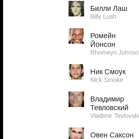
Билли Лаш
Billy Lush
Ромейн
Йонсон
Rhomeyn Johnso
Ник Смоук
Nick Smoke
Владимир
Тевловский
Vladimir Tevlovski
Овен Саксон