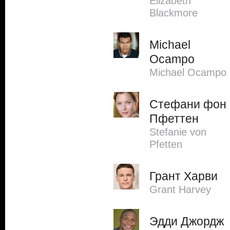
Elizabeth
Blackmore
Michael
Ocampo
Michael Ocampo
Стефани фон
Пфеттен
Stefanie von
Pfetten
Грант Харви
Grant Harvey
Эдди Джордж