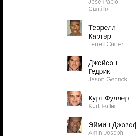
Jose Pablo
Cantillo
Террелл
Картер
Terrell Carter
Джейсон
Гедрик
Jason Gedrick
Курт Фуллер
Kurt Fuller
Эймин Джозе
Amin Joseph