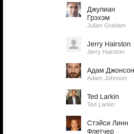
Джулиан
Грэхэм
Julian Graham
Jerry Hairston
Jerry Hairston
Адам Джонсо
Adam Johnson
Ted Larkin
Ted Larkin
Стэйси Линн
Флетчер