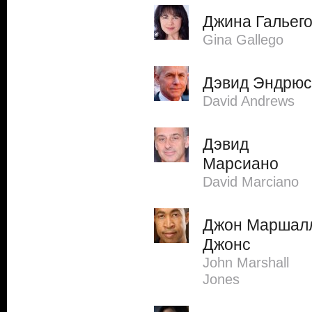
Джина Гальег
Gina Gallego
Дэвид Эндрюс
David Andrews
Дэвид
Марсиано
David Marciano
Джон Маршал
Джонс
John Marshall
Jones