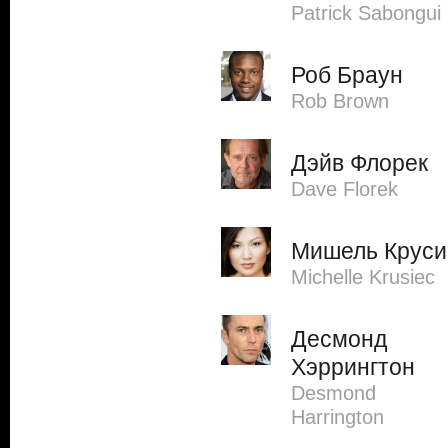
Patrick Sabongui
Роб Браун
Rob Brown
Дэйв Флорек
Dave Florek
Мишель Круси
Michelle Krusiec
Десмонд
Хэррингтон
Desmond
Harrington