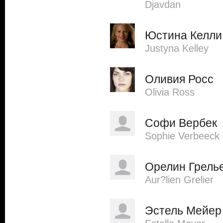
Djavdan
Юстина Келли
Justyna Kelley
Оливия Росс
Olivia Ross
Софи Вербек
Sophie Verbeeck
Орелин Грель
Aur?lien Grelier
Эстель Мейер