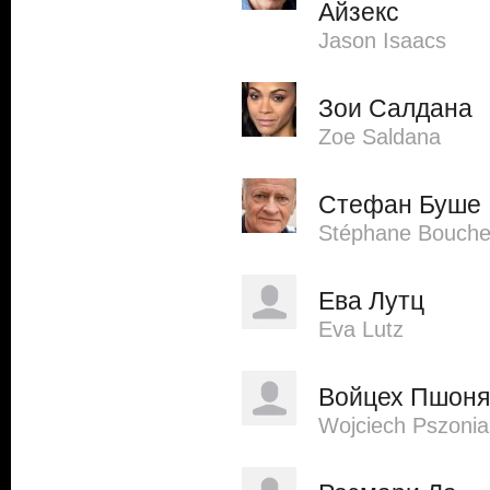
Айзекс
Jason Isaacs
Зои Салдана
Zoe Saldana
Стефан Буше
Stéphane Bouche
Ева Лутц
Eva Lutz
Войцех Пшоня
Wojciech Pszonia