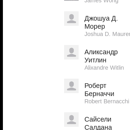
James Wong
Джошуа Д.
Морер
Joshua D. Maure
Аликсандр
Уитлин
Alixandre Witlin
Роберт
Берначчи
Robert Bernacchi
Сайсели
Салдана