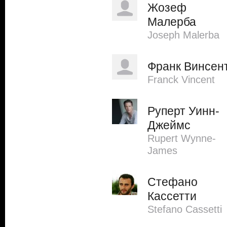
Жозеф
Малерба
Joseph Malerba
Франк Винсен
Franck Vincent
Руперт Уинн-
Джеймс
Rupert Wynne-
James
Стефано
Кассетти
Stefano Cassetti