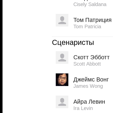
Cisely Saldana
Том Патриция
Tom Patricia
Сценаристы
Скотт Эбботт
Scott Abbott
Джеймс Вонг
James Wong
Айра Левин
Ira Levin