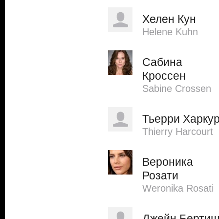
Хелен Кун
Helene Kuhn
Сабина
Кроссен
Sabine Crossen
Тьерри Харку
Thierry Harcourt
Вероника
Розати
Weronika Rosati
Джейн Берти