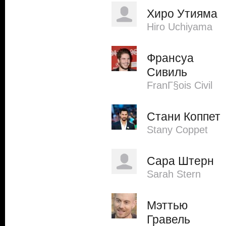
Хиро Утияма
Hiro Uchiyama
Франсуа
Сивиль
FranГ§ois Civil
Стани Коппет
Stany Coppet
Сара Штерн
Sarah Stern
Мэттью
Гравель