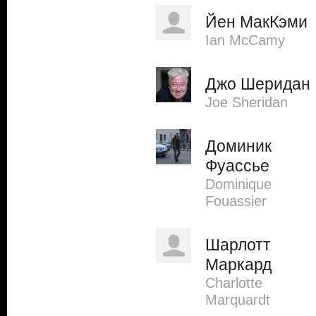
Йен МакКэми
Ian McCamy
Джо Шеридан
Joe Sheridan
Доминик
Фуассье
Dominique
Fouassier
Шарлотт
Маркард
Charlotte
Marquardt