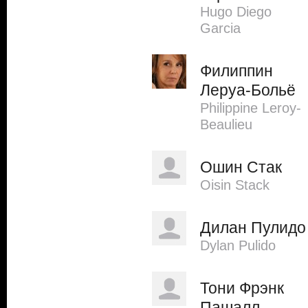
Hugo Diego
Garcia
Филиппин
Леруа-Больё
Philippine Leroy-
Beaulieu
Ошин Стак
Oisin Stack
Дилан Пулидо
Dylan Pulido
Тони Фрэнк
Пашалл