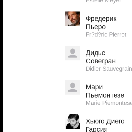
Estelle Meyer
Фредерик
Пьеро
Fr?d?ric Pierrot
Дидье
Совегран
Didier Sauvegrain
Мари
Пьемонтезе
Marie Piemontes
Хьюго Диего
Гарсия