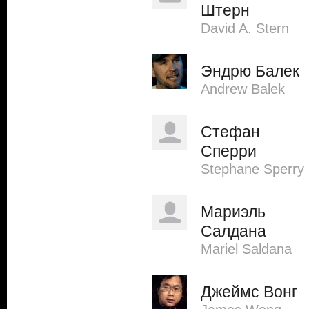
Штерн
David A. Stern
Эндрю Балек
Andrew Balek
Стефан
Сперри
Stephane Sperry
Мариэль
Салдана
Mariel Saldana
Джеймс Вонг