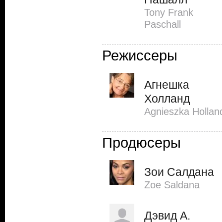
Tony Frank
Paschall
Режиссеры
Агнешка
Холланд
Agnieszka Hollan
Продюсеры
Зои Салдана
Zoe Saldana
Дэвид А.