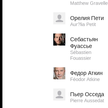
Matthew Gravelle
Орелия Пети
Aur?lia Petit
Себастьян
Фуассье
Sébastien
Fouassier
Федор Аткин
Féodor Atkine
Пьер Осседа
Pierre Aussedat