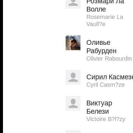
Розмари Ла
Волле
Rosemarie La
Vaull?e
Оливье
Рабурден
Olivier Rabourdin
Сирил Касмез
Cyril Casm?ze
Виктуар
Белези
Victoire B?l?zy