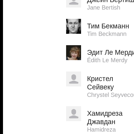
Jane Bertish
Тим Бекманн
Tim Beckmann
Эдит Ле Мерд
Édith Le Merdy
Кристел
Сейвеку
Chrystel Seyveco
Хамидреза
Джавдан
Hamidreza