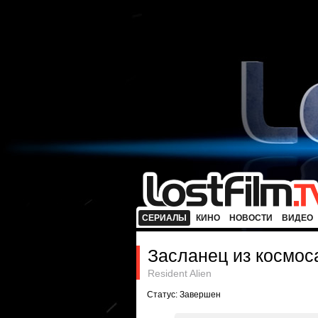
СЕРИАЛЫ
КИНО
НОВОСТИ
ВИДЕО
Засланец из космос
Resident Alien
Статус: Завершен