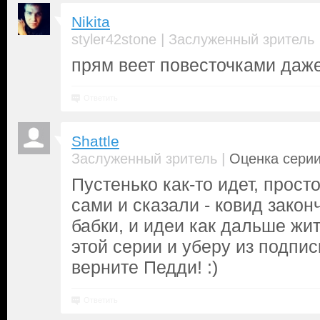
Nikita
|
styler42stone
Заслуженный зритель
прям веет повесточками даже
Ответить
Shattle
|
Заслуженный зритель
Оценка серии
Пустенько как-то идет, просто
сами и сказали - ковид закон
бабки, и идеи как дальше жи
этой серии и уберу из подпис
верните Педди! :)
Ответить