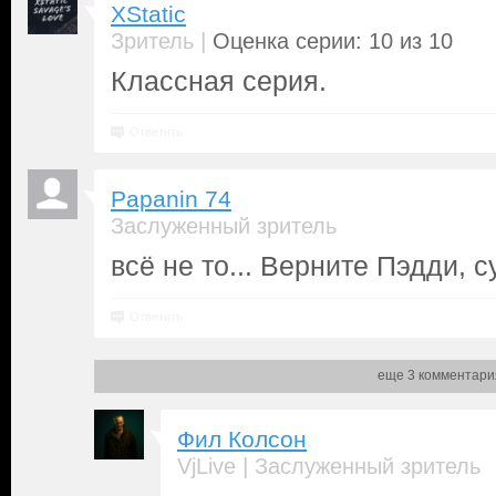
XStatic
|
Зритель
Оценка серии: 10 из 10
Классная серия.
Ответить
Papanin 74
Заслуженный зритель
всё не то... Верните Пэдди, с
Ответить
еще 3 комментари
Фил Колсон
|
VjLive
Заслуженный зритель