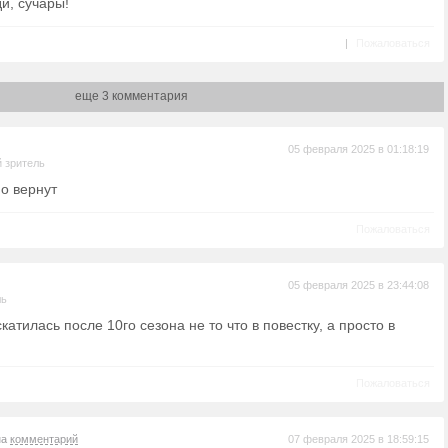
ди, сучары!
|
Пожаловаться
еще 3 комментария
05 февраля 2025 в 01:18:19
 зритель
но вернут
Пожаловаться
05 февраля 2025 в 23:44:08
ль
катилась после 10го сезона не то что в повестку, а просто в
Пожаловаться
на
комментарий
07 февраля 2025 в 18:59:15