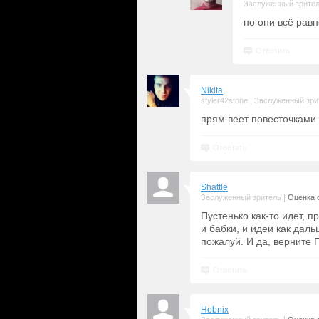
Заслуженный зрите
но они всё рав
Ответить
Nikita
|
styler42stone
Заслуженный зри
прям веет повесточками 
Ответить
Shattle
|
Заслуженный зритель
Оценка с
Пустенько как-то идет, пр
и бабки, и идеи как дал
пожалуй. И да, верните П
Ответить
Hobnix