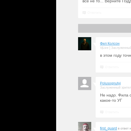
всё не то... Верните Пэд
Ответить
Фил Колсон
|
VjLive
Заслуженный
в этом году точ
Ответить
Polusognutyj
Заслуженный зрите
Не надо. Фила с
какое-то УГ
Ответить
first_guard
в ответ 