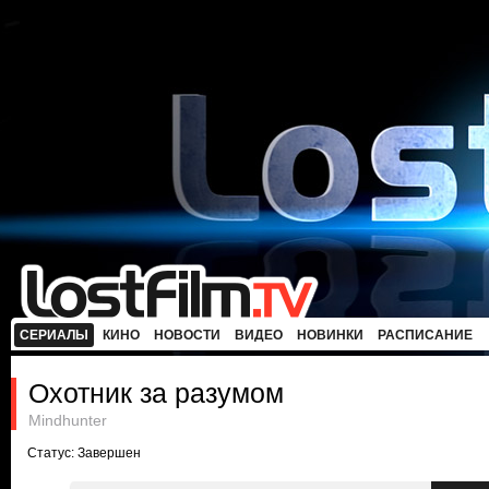
СЕРИАЛЫ
КИНО
НОВОСТИ
ВИДЕО
НОВИНКИ
РАСПИСАНИЕ
Охотник за разумом
Mindhunter
Статус: Завершен