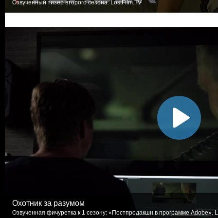
Озвученный тизер второго сезона. LostFilm.TV
Охотник за разумом
Озвученная фичуретка к 1 сезону: «Постпродакшн в программе Adobe». L