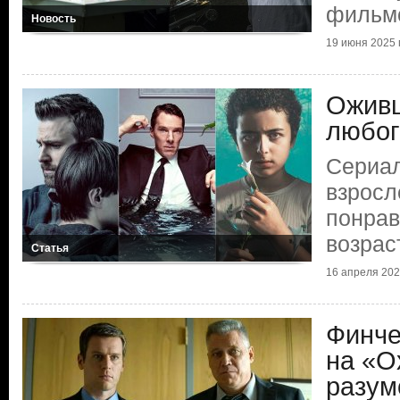
фильм
Новость
19 июня 2025 г
Ожив
любог
Сериал
взросл
понра
возрас
Статья
16 апреля 2025
Финче
на «О
разум