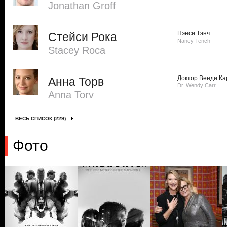
Jonathan Groff
Нэнси Тэнч
Стейси Рока
Nancy Tench
Stacey Roca
Доктор Венди Ка
Анна Торв
Dr. Wendy Carr
Anna Torv
ВЕСЬ СПИСОК (229)
Фото