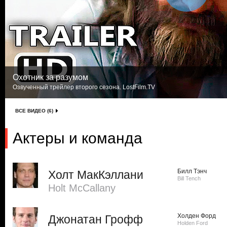
Охотник за разумом
Озвученный трейлер второго сезона. LostFilm.TV
ВСЕ ВИДЕО (6)
Актеры и команда
Билл Тэнч
Холт МакКэллани
Bill Tench
Holt McCallany
Холден Форд
Джонатан Грофф
Holden Ford