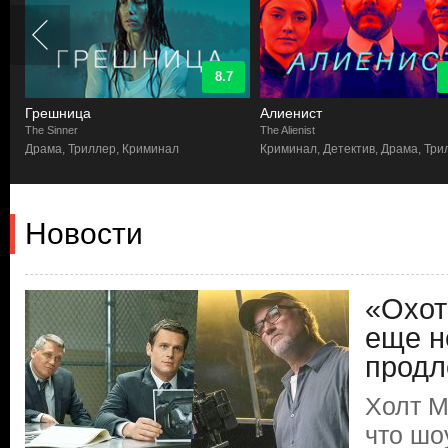
8.7
Грешница
Алиенист
The Sinner
The Alienist
Драма, Триллер, Криминал
Криминал, Детектив, Драма, Три
Новости
«Охот
еще н
продл
Холт М
что шо