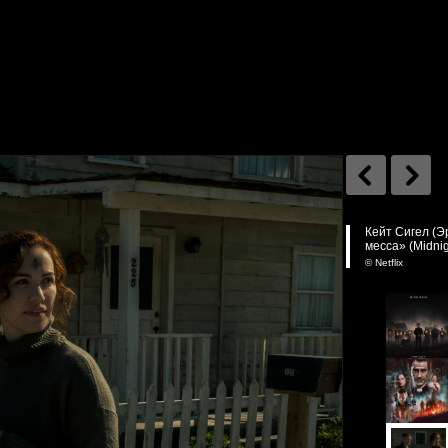
Кейт Сигел (Э
месса» (Midni
© Netflix