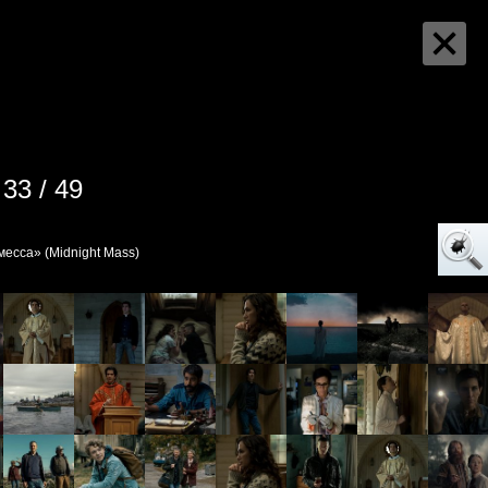
33 / 49
есса» (Midnight Mass)