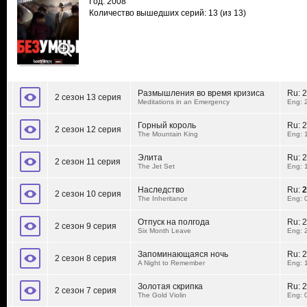
Год: 2008
Количество вышедших серий: 13
(из 13)
Размышления во время кризиса
Ru:
2
2 сезон 13 серия
Meditations in an Emergency
Eng: 
Горный король
Ru:
2
2 сезон 12 серия
The Mountain King
Eng: 
Элита
Ru:
2
2 сезон 11 серия
The Jet Set
Eng: 
Наследство
Ru:
2
2 сезон 10 серия
The Inheritance
Eng: 
Отпуск на полгода
Ru:
2
2 сезон 9 серия
Six Month Leave
Eng: 
Запоминающаяся ночь
Ru:
2
2 сезон 8 серия
A Night to Remember
Eng: 
Золотая скрипка
Ru:
2
2 сезон 7 серия
The Gold Violin
Eng: 