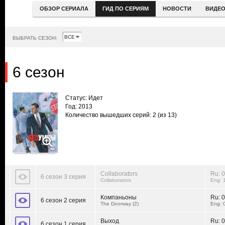
ОБЗОР СЕРИАЛА
ГИД ПО СЕРИЯМ
НОВОСТИ
ВИДЕ
ВЫБРАТЬ СЕЗОН:
6 сезон
Статус: Идет
Год: 2013
Количество вышедших серий: 2
(из 13)
Collaborators
Ru: 
6 сезон 3 серия
Collaborators
Eng: 
Компаньоны
Ru:
0
6 сезон 2 серия
The Doorway (2)
Eng: 
Выход
Ru:
0
6 сезон 1 серия