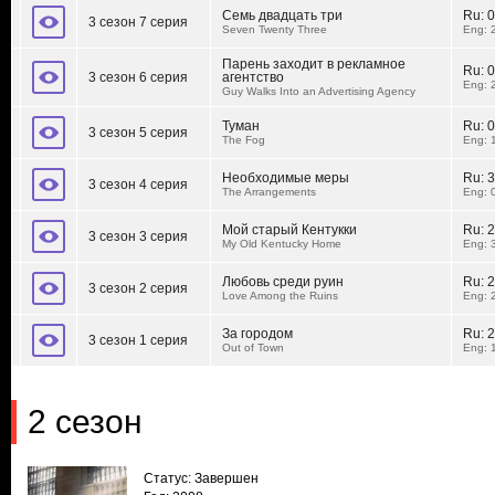
Семь двадцать три
Ru:
0
3 сезон 7 серия
Seven Twenty Three
Eng: 
Парень заходит в рекламное
Ru:
0
3 сезон 6 серия
агентство
Eng: 
Guy Walks Into an Advertising Agency
Туман
Ru:
0
3 сезон 5 серия
The Fog
Eng: 
Необходимые меры
Ru:
3
3 сезон 4 серия
The Arrangements
Eng: 
Мой старый Кентукки
Ru:
2
3 сезон 3 серия
My Old Kentucky Home
Eng: 
Любовь среди руин
Ru:
2
3 сезон 2 серия
Love Among the Ruins
Eng: 
За городом
Ru:
2
3 сезон 1 серия
Out of Town
Eng: 
2 сезон
Статус: Завершен