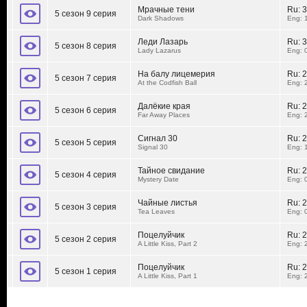
Мрачные тени
Ru:
3
5 сезон 9 серия
Dark Shadows
Eng: 
Леди Лазарь
Ru:
3
5 сезон 8 серия
Lady Lazarus
Eng: 
На балу лицемерия
Ru:
2
5 сезон 7 серия
At the Codfish Ball
Eng: 
Далёкие края
Ru:
2
5 сезон 6 серия
Far Away Places
Eng: 
Сигнал 30
Ru:
2
5 сезон 5 серия
Signal 30
Eng: 
Тайное свидание
Ru:
2
5 сезон 4 серия
Mystery Date
Eng: 
Чайные листья
Ru:
2
5 сезон 3 серия
Tea Leaves
Eng: 
Поцелуйчик
Ru:
2
5 сезон 2 серия
A Little Kiss, Part 2
Eng: 
Поцелуйчик
Ru:
2
5 сезон 1 серия
A Little Kiss, Part 1
Eng: 