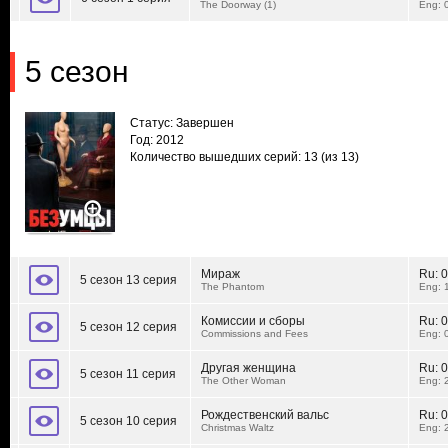
The Doorway (1)
Eng: 
5 сезон
Статус: Завершен
Год: 2012
Количество вышедших серий: 13
(из 13)
Мираж
Ru:
0
5 сезон 13 серия
The Phantom
Eng: 
Комиссии и сборы
Ru:
0
5 сезон 12 серия
Commissions and Fees
Eng: 
Другая женщина
Ru:
0
5 сезон 11 серия
The Other Woman
Eng: 
Рождественский вальс
Ru:
0
5 сезон 10 серия
Christmas Waltz
Eng: 