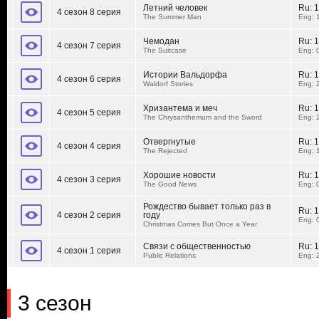
Летний человек
Ru:
1
4 сезон 8 серия
The Summer Man
Eng: 
Чемодан
Ru:
1
4 сезон 7 серия
The Suitcase
Eng: 
Истории Вальдорфа
Ru:
1
4 сезон 6 серия
Waldorf Stories
Eng: 
Хризантема и меч
Ru:
1
4 сезон 5 серия
The Chrysanthemum and the Sword
Eng: 
Отвергнутые
Ru:
1
4 сезон 4 серия
The Rejected
Eng: 
Хорошие новости
Ru:
1
4 сезон 3 серия
The Good News
Eng: 
Рождество бывает только раз в
Ru:
1
4 сезон 2 серия
году
Eng: 
Christmas Comes But Once a Year
Связи с общественностью
Ru:
1
4 сезон 1 серия
Public Relations
Eng: 
3 сезон