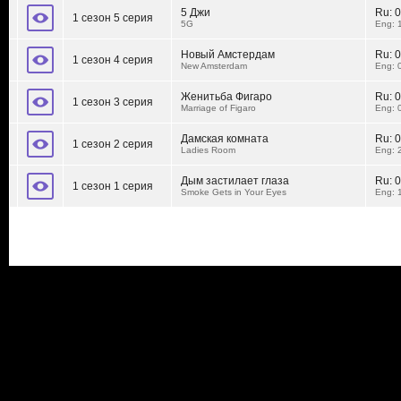
5 Джи
Ru:
0
1 сезон 5 серия
5G
Eng: 
Новый Амстердам
Ru:
0
1 сезон 4 серия
New Amsterdam
Eng: 
Женитьба Фигаро
Ru:
0
1 сезон 3 серия
Marriage of Figaro
Eng: 
Дамская комната
Ru:
0
1 сезон 2 серия
Ladies Room
Eng: 
Дым застилает глаза
Ru:
0
1 сезон 1 серия
Smoke Gets in Your Eyes
Eng: 