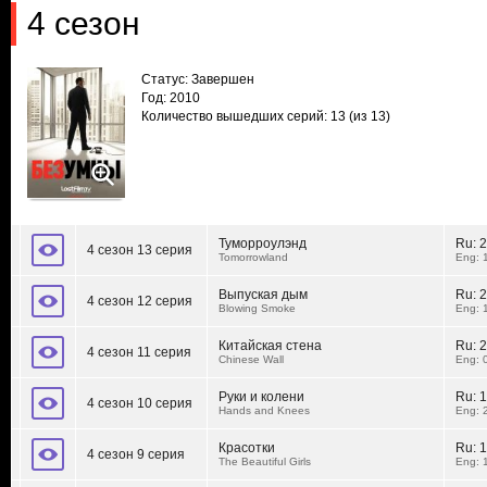
4 сезон
Статус: Завершен
Год: 2010
Количество вышедших серий: 13
(из 13)
Туморроулэнд
Ru:
2
4 сезон 13 серия
Tomorrowland
Eng: 
Выпуская дым
Ru:
2
4 сезон 12 серия
Blowing Smoke
Eng: 
Китайская стена
Ru:
2
4 сезон 11 серия
Chinese Wall
Eng: 
Руки и колени
Ru:
1
4 сезон 10 серия
Hands and Knees
Eng: 
Красотки
Ru:
1
4 сезон 9 серия
The Beautiful Girls
Eng: 