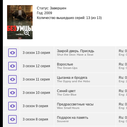
Статус: Завершен
Год: 2009
Количество вышедших серий: 13
(из 13)
Закрой дверь. Присядь
Ru:
0
3 сезон 13 серия
Shut the Door. Have a Seat
Eng: 
Взрослые
Ru:
0
3 сезон 12 серия
The Grown-Ups
Eng: 
Цыганка и бродяга
Ru:
0
3 сезон 11 серия
The Gypsy and the Hobo
Eng: 
Синий цвет
Ru:
0
3 сезон 10 серия
The Color Blue
Eng: 
Предрассветные часы
Ru:
0
3 сезон 9 серия
Wee Small Hours
Eng: 
Подарок на память
Ru:
0
3 сезон 8 серия
Souvenir
Eng: 