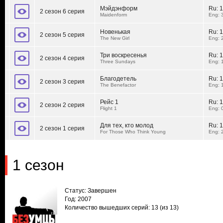
Мэйдэнформ
Ru:
1
2 сезон 6 серия
Maidenform
Eng: 
Новенькая
Ru:
1
2 сезон 5 серия
The New Girl
Eng: 
Три воскресенья
Ru:
1
2 сезон 4 серия
Three Sundays
Eng: 
Благодетель
Ru:
1
2 сезон 3 серия
The Benefactor
Eng: 
Рейс 1
Ru:
1
2 сезон 2 серия
Flight 1
Eng: 
Для тех, кто молод
Ru:
1
2 сезон 1 серия
For Those Who Think Young
Eng: 
1 сезон
Статус: Завершен
Год: 2007
Количество вышедших серий: 13
(из 13)