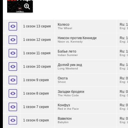
Колесо
Ru:
1
1 сезон 13 серия
The Wheel
Eng: 
Никсон против Кеннеди
Ru:
1
1 сезон 12 серия
Nixon vs. Kennedy
Eng: 
Бабье лето
Ru:
1
1 сезон 11 серия
Indian Summer
Eng: 
Долгий уик-энд
Ru:
1
1 сезон 10 серия
Long Weekend
Eng: 
Охота
Ru:
0
1 сезон 9 серия
Shoot
Eng: 
Загадки бродяги
Ru:
0
1 сезон 8 серия
The Hobo Code
Eng: 
Конфуз
Ru:
0
1 сезон 7 серия
Red in the Face
Eng: 
Вавилон
Ru:
0
1 сезон 6 серия
Babylon
Eng: 