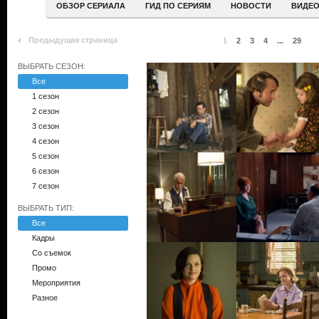
ОБЗОР СЕРИАЛА
ГИД ПО СЕРИЯМ
НОВОСТИ
ВИДЕ
Предыдущая страница
1
2
3
4
...
29
ВЫБРАТЬ СЕЗОН:
Все
1 сезон
2 сезон
3 сезон
4 сезон
5 сезон
6 сезон
7 сезон
ВЫБРАТЬ ТИП:
Все
Кадры
Со съемок
Промо
Мероприятия
Разное