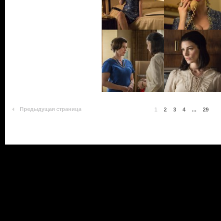
Предыдущая страница
1
2
3
4
...
29