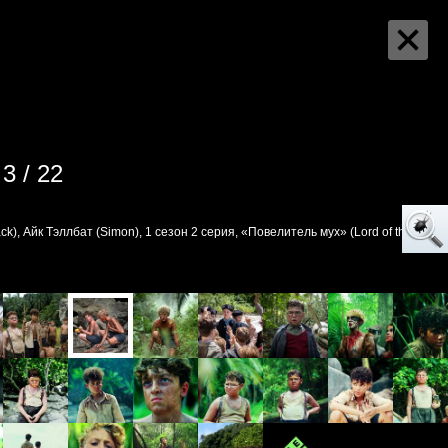
3 / 22
ck), Айк Тэллбат (Simon), 1 сезон 2 серия, «Повелитель мух» (Lord of the