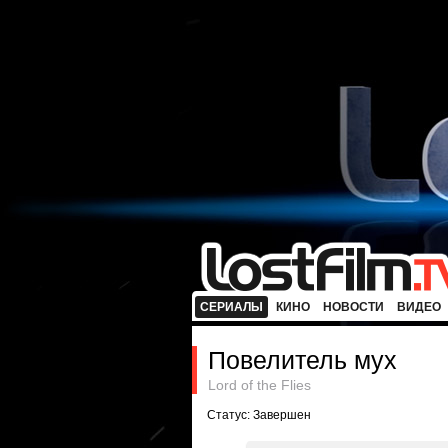
СЕРИАЛЫ
КИНО
НОВОСТИ
ВИДЕО
Повелитель мух
Lord of the Flies
Статус: Завершен