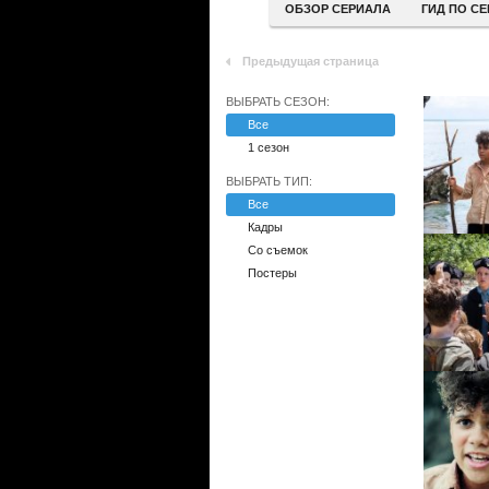
ОБЗОР СЕРИАЛА
ГИД ПО С
Предыдущая страница
ВЫБРАТЬ СЕЗОН:
Все
1 сезон
ВЫБРАТЬ ТИП:
Все
Кадры
Со съемок
Постеры