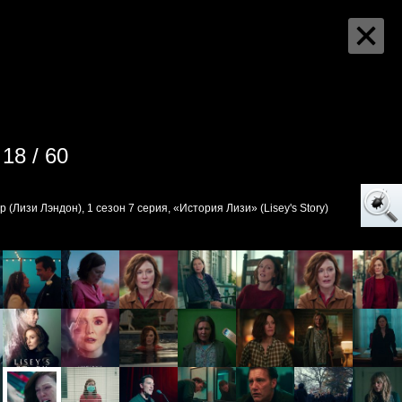
18 / 60
(Лизи Лэндон), 1 сезон 7 серия, «История Лизи» (Lisey's Story)