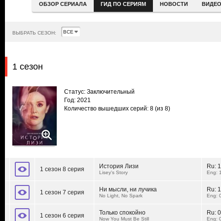
ОБЗОР СЕРИАЛА
ГИД ПО СЕРИЯМ
НОВОСТИ
ВИДЕ
ВЫБРАТЬ СЕЗОН:
1 сезон
Статус: Заключительный
Год: 2021
Количество вышедших серий: 8
(из 8)
История Лизи
Ru:
1
1 сезон 8 серия
Lisey's Story
Eng: 
Ни мысли, ни лучика
Ru:
1
1 сезон 7 серия
No Light, No Spark
Eng: 
Только спокойно
Ru:
0
1 сезон 6 серия
Now You Must Be Still
Eng: 