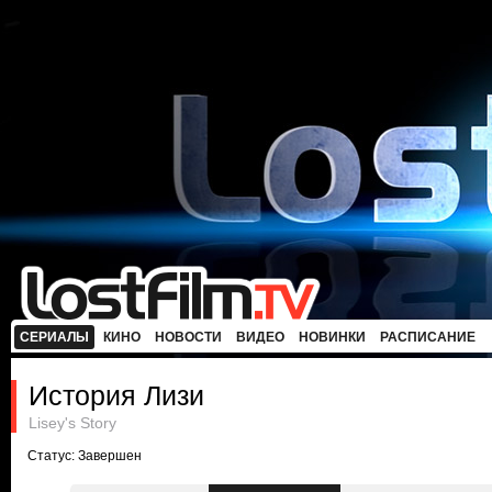
СЕРИАЛЫ
КИНО
НОВОСТИ
ВИДЕО
НОВИНКИ
РАСПИСАНИЕ
История Лизи
Lisey's Story
Статус: Завершен