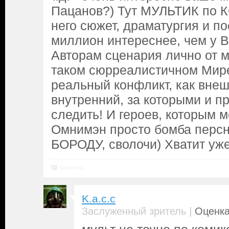
Пацанов?) Тут МУЛЬТИК по 
него сюжет, драматургия и по
миллион интереснее, чем у Bo
Авторам сценария лично от м
таком сюрреалистичном Мире
реальный конфликт, как внеш
внутренний, за которыми и п
следить! И героев, которым 
Омнимэн просто бомба персн
БОРОДУ, сволочи) Хватит уже
Ответить
K.a.c.c
|
Заслуженный зритель
Оценка