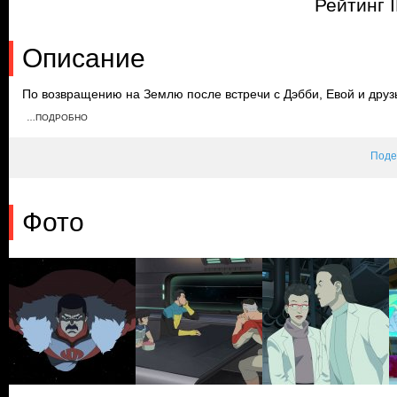
Рейтинг 
Описание
По возвращению на Землю после встречи с Дэбби, Евой и друз
Он узнает от Трагга, что вильтрумиты живут среди людей и нео
…ПОДРОБНО
Тем временем Аллен получает посмертное сообщение от Тэдус
для уничтожения вильтрумитов.
Поде
Фото