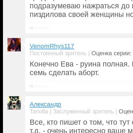
подразумеваю нажраться до н
пиздилова своей женщины но
Ответить
VenomRhys117
|
Постоянный зритель
Оценка серии: 
Конечно Ева - руина полная
семь сделать аборт.
Ответить
Александр
|
|
Tanolla
Заслуженный зритель
Оцен
Все, кто пишет о том, что тут
т.д. - очень интересно ваше 