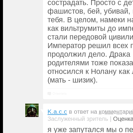
сострадать. Просто с де
фашистов, бей, убивай,
тебя. В целом, намеки н
как вильтрумиты до имп
стали передовой цивили
Император решил всех п
продолжил дело. Драка
родителями тоже показа
относился к Нолану как
(мать - шизик).
Ответить
K.a.c.c
в ответ на
комментари
|
Заслуженный зритель
Оценка
я уже запутался мы о п