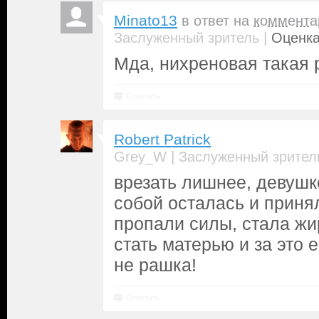
Minato13
в ответ на
коммента
|
Заслуженный зритель
Оценка
Мда, нихреновая такая 
Ответить
Robert Patrick
|
Grey_W
Заслуженный зрител
врезать лишнее, девушке
собой осталась и приня
пропали силы, стала жи
стать матерью и за это 
не рашка!
Ответить