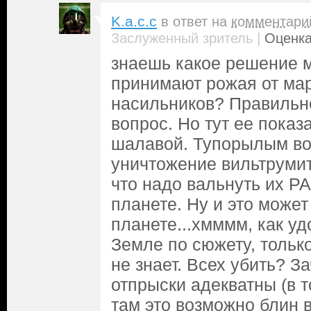
K.a.c.c
в ответ на
комментари
|
Заслуженный зритель
Оценка
знаешь какое решение 
принимают рожая от ма
насильников? Правильн
вопрос. Но тут ее пока
шалавой. Тупорылым во
уничтожение вильтрумит
что надо вальнуть их Р
планете. Ну и это может
планете...хмммм, как уд
Земле по сюжету, только
не знает. Всех убить? 
отпрыски адекватны (в т
там это возможно блин 