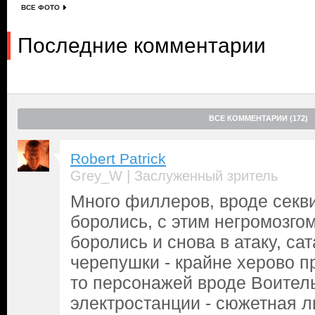
ВСЕ ФОТО
Последние комментарии
ВСЕ КОММЕНТАРИИ (172)
Robert Patrick
|
Grey_W
Заслуженный зритель
Много филлеров, вроде секви
боролись, с этим негромозгом
боролись и снова в атаку, са
черепушки - крайне херово п
то персонажей вроде Воител
электростанции - сюжетная л