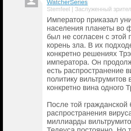
WatcherSeries
|
Stemfeel
Заслуженный зрите
Император приказал ун
населения планеты во 
был не согласен с этой 
корень зла. В их подход
конкретно решениях Трэ
императора. Он продолж
есть распространение ви
политику вильтрумитов в
конкретно вина одного Т
После той гражданской 
распространения вируса
миллиарды вильтрумитов
Тедеуса постоянно. Но т