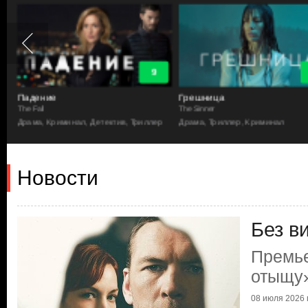
8.7
Грешница
Омут
The Sinner
Safe
р
Драма, Триллер, Криминал
Триллер, Мистика, Криминал, Д
Новости
Без в
Премье
отыщу
08 июля 2026 г