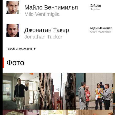
Хейден
Майло Вентимилья
Hayden
Milo Ventimiglia
Адам Маккензи
Джонатан Такер
Adam Mackenzie
Jonathan Tucker
ВЕСЬ СПИСОК (90)
Фото