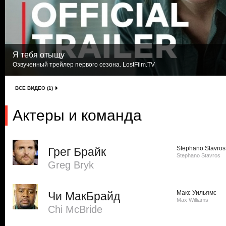
Я тебя отыщу
Озвученный трейлер первого сезона. LostFilm.TV
ВСЕ ВИДЕО (1)
Актеры и команда
Stephano Stavros
Грег Брайк
Stephano Stavros
Greg Bryk
Макс Уильямс
Чи МакБрайд
Max Williams
Chi McBride