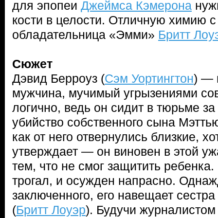
для эпопеи
Джеймса Кэмерона
нужн
кости в целости. Отличную химию с
обладательница «Эмми»
Бритт Лоу
Сюжет
Дэвид Берроуз (
Сэм Уортингтон
) —
мужчина, мучимый угрызениями сов
логично, ведь он сидит в тюрьме за
убийство собственного сына Мэттью.
как от него отвернулись близкие, х
утверждает — он виновен в этой у
тем, что не смог защитить ребенка
трогал, и осужден напрасно. Однаж
заключенного, его навещает сестр
(
Бритт Лоуэр
). Будучи журналистом