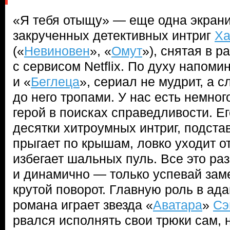
«Я тебя отыщу» — еще одна экран
закрученных детективных интриг
Ха
(«
Невиновен
», «
Омут
»), снятая в 
с сервисом Netflix. По духу напом
и «
Беглеца
», сериал не мудрит, а 
до него тропами. У нас есть немно
герой в поисках справедливости. Е
десятки хитроумных интриг, подста
прыгает по крышам, ловко уходит от
избегает шальных пуль. Все это ра
и динамично — только успевай зам
крутой поворот. Главную роль в ад
романа играет звезда «
Аватара
»
Сэ
рвался исполнять свои трюки сам, н