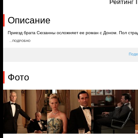
Рейтинг 
Описание
Приезд брата Сюзанны осложняет ее роман с Доном. Пол страда
Пегги работает сверхурочно, чтобы придумать презентацию. Т
…ПОДРОБНО
ящика в столе Дона, где обнаруживает документы и фотограф
Поде
Фото