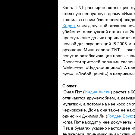
Канал TNT расширяет коллекцию жут
стильную неонуарную драму «Имя м
хранил за своим блестящим фасадо
Ходел
, чьим дедушкой оказался пе
убийстве голливудской старлетки Э
преступление до сих пор является 
почвой для экранизаций. В 2005-м 
орхидея». Мини-сериал TNT — очере
попутно разоблачающая нравы знам
Провести зрителей полными саспен
(«Монстр», «Чудо-женщина»). А нап
путь», «Любой ценой») в непривыч
Сюжет
Юная Пэт (
Индиа Айсли
) растет в 
отличаются дружелюбием, а девушке
мулаткой, а потому на нее косо см
чернокожие. Дома она также не на
одиночки Джимми Ли (
Голден Брукс
когда Пэт находит у нее документы
Пэт, в бумагах указано настоящее и
Анджелеса, принимающий исключите