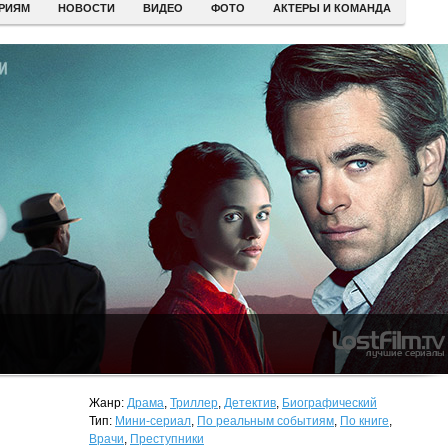
ЕРИЯМ
НОВОСТИ
ВИДЕО
ФОТО
АКТЕРЫ И КОМАНДА
Жанр:
Драма
,
Триллер
,
Детектив
,
Биографический
Тип:
Мини-сериал
,
По реальным событиям
,
По книге
,
Врачи
,
Преступники