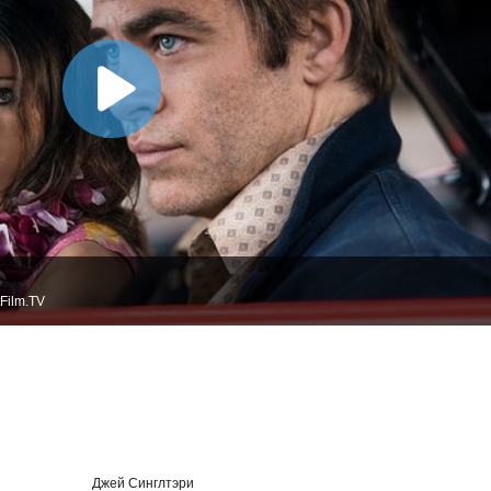
Film.TV
Джей Синглтэри