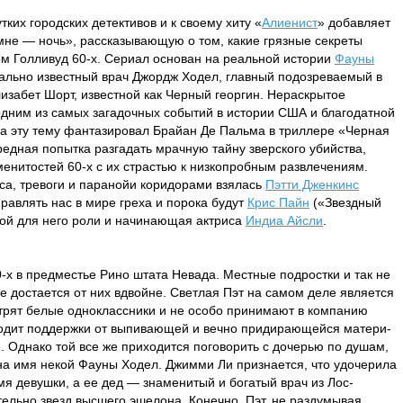
ких городских детективов и к своему хиту «
Алиенист
» добавляет
не — ночь», рассказывающую о том, какие грязные секреты
м Голливуд 60-х. Сериал основан на реальной истории
Фауны
чально известный врач Джордж Ходел, главный подозреваемый в
лизабет Шорт, известной как Черный георгин. Нераскрытое
одним из самых загадочных событий в истории США и благодатной
на эту тему фантазировал Брайан Де Пальма в триллере «Черная
дная попытка разгадать мрачную тайну зверского убийства,
енитостей 60-х с их страстью к низкопробным развлечениям.
са, тревоги и паранойи коридорами взялась
Пэтти Дженкинс
равлять нас в мире греха и порока будут
Крис Пайн
(«Звездный
ной для него роли и начинающая актриса
Индиа Айсли
.
60-х в предместье Рино штата Невада. Местные подростки и так не
 достается от них вдвойне. Светлая Пэт на самом деле является
отрят белые одноклассники и не особо принимают в компанию
ходит поддержки от выпивающей и вечно придирающейся матери-
). Однако той все же приходится поговорить с дочерью по душам,
 на имя некой Фауны Ходел. Джимми Ли признается, что удочерила
мя девушки, а ее дед — знаменитый и богатый врач из Лос-
льно звезд высшего эшелона. Конечно, Пэт, не раздумывая,