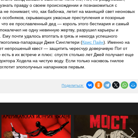
я узнать правду о своем происхождении и познакомиться с
 не понимает, что, как бабочка, летит на манящий свет неоновых
 особняков, скрывающих ужасные преступления и позорные
я, что ее прославленный дед — король этого бестиария и самый
 покалечил не одну невинную жертву, разрушил карьеры и
и. Ему почти удалось втоптать в грязь и некогда успешного
лкоголика-папарацци Джея Синглетери (
Крис Пайн
). Именно на
ет непрошеный квест — защитить чересчур доверчивую Пэт от
 есть в их встрече и плюс: спустя столько лет Джей получает еще
октора Ходела на чистую воду. Если только насквозь гнилое
оглотит злополучных напарников первым.
Поделиться: