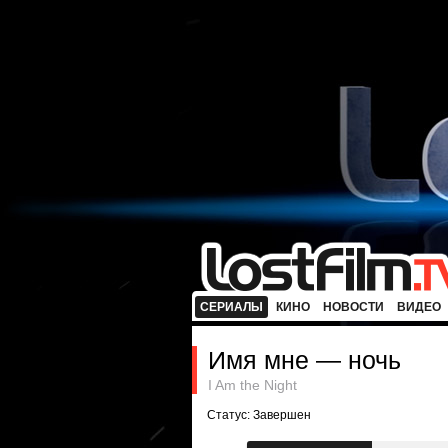
СЕРИАЛЫ
КИНО
НОВОСТИ
ВИДЕО
Имя мне — ночь
I Am the Night
Статус: Завершен