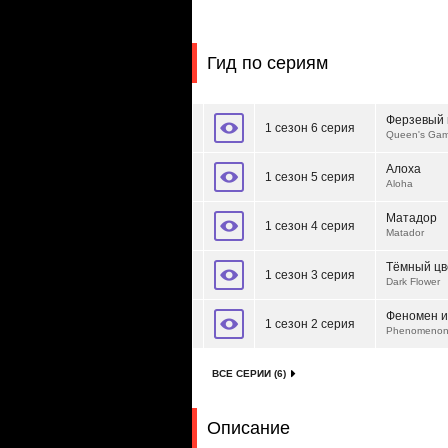
Гид по сериям
Ферзевый 
1 сезон 6 серия
Queen's Gam
Алоха
1 сезон 5 серия
Aloha
Матадор
1 сезон 4 серия
Matador
Тёмный цв
1 сезон 3 серия
Dark Flower
Феномен 
1 сезон 2 серия
Phenomenon 
ВСЕ СЕРИИ (6)
Описание