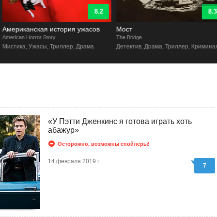
8.2
8.3
Американская история ужасов
Мост
merican Horror Story
The Bridge
Мистика, Ужасы, Триллер, Драма
Детектив, Драма, Триллер, Криминал
«У Пэтти Дженкинс я готова играть хоть
абажур»
Осторожно, возможны спойлеры!
14 февраля 2019 г.
7