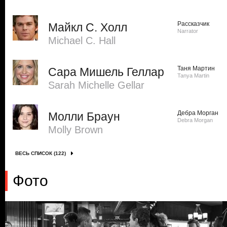
Рассказчик
Майкл С. Холл
Narrator
Michael C. Hall
Таня Мартин
Сара Мишель Геллар
Tanya Martin
Sarah Michelle Gellar
Дебра Морган
Молли Браун
Debra Morgan
Molly Brown
ВЕСЬ СПИСОК (122)
Фото