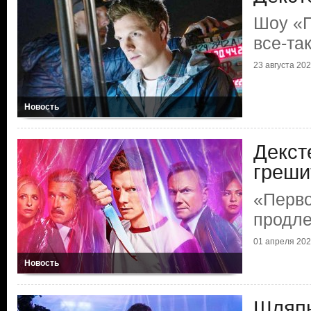
Шоу «П
все-та
23 августа 2025
Новость
Декст
греши
«Перво
продле
01 апреля 2025
Новость
Шляпы