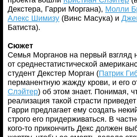
Декстера, Гарри Моргана),
Молли Б
Алекс Шимизу
(Винс Масука) и
Дже
Батиста).
Сюжет
Семья Морганов на первый взгляд 
от среднестатистической американс
студент Декстер Морган (
Патрик Ги
перманентную жажду крови, и его о
Слэйтер
) об этом знает. Понимая, 
реализация такой страсти приведет
Гарри предлагает ему создать некий
строго его придерживаться. В част
кого-то прикончить Декс должен вы