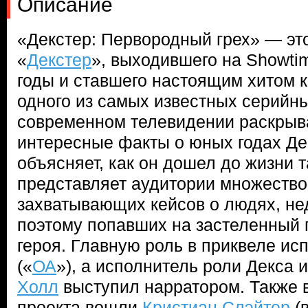
Описание
«Декстер: Первородный грех» — эт
«
Декстер
», выходившего на Showti
годы и ставшего настоящим хитом 
одного из самых известных серийн
современном телевидении раскрыв
интересные факты о юных годах Де
объясняет, как он дошел до жизни та
представляет аудитории множество
захватывающих кейсов о людях, не
поэтому попавших на застеленный 
героя. Главную роль в приквеле и
(«
ОА
»), а исполнитель роли Декса 
Холл
выступил нарратором. Также в
проекта вошли
Кристиан Слэйтер
(в