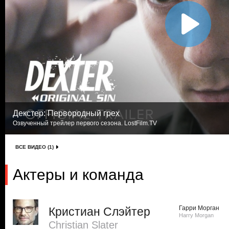
Декстер: Первородный грех
Озвученный трейлер первого сезона. LostFilm.TV
ВСЕ ВИДЕО (1)
Актеры и команда
Гарри Морган
Кристиан Слэйтер
Harry Morgan
Christian Slater