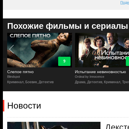
Поде
Похожие фильмы и сериалы
9
Слепое пятно
Испытание невиновностью
Blindspot
Ordeal by Innocence
в
Криминал, Боевик, Детектив
Драма, Детектив, Криминал, Три
Новости
Декст