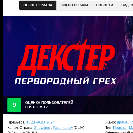
ОБЗОР СЕРИАЛА
ГИД ПО СЕРИЯМ
НОВОСТИ
ВИДЕ
ОЦЕНКА ПОЛЬЗОВАТЕЛЕЙ
9
LOSTFILM.TV
Премьера:
15 декабря 2024
Жанр:
Драма
,
К
Канал, Страна:
Showtime
,
Paramount+
(США)
Тип:
Приквел
,
М