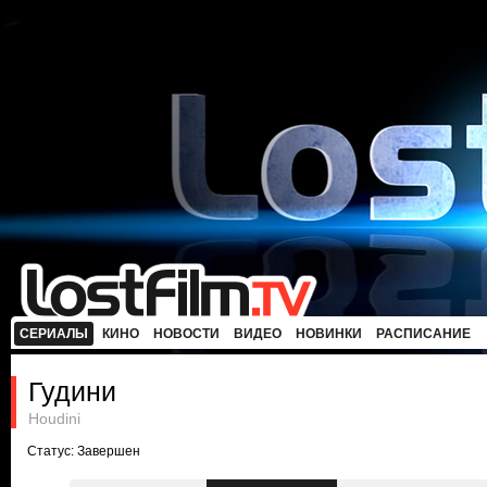
СЕРИАЛЫ
КИНО
НОВОСТИ
ВИДЕО
НОВИНКИ
РАСПИСАНИЕ
Гудини
Houdini
Статус: Завершен