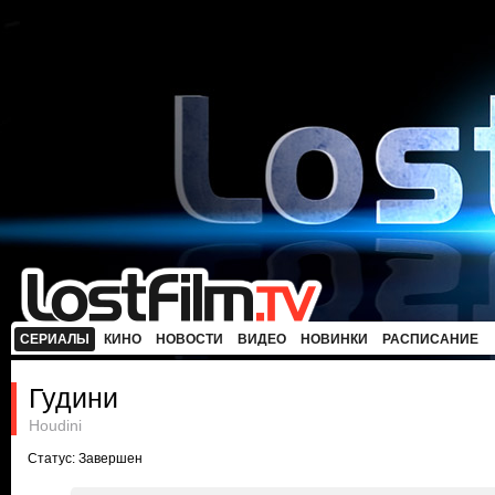
СЕРИАЛЫ
КИНО
НОВОСТИ
ВИДЕО
НОВИНКИ
РАСПИСАНИЕ
Гудини
Houdini
Статус: Завершен