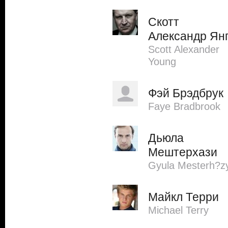
Скотт
Александр Ян
Scott Alexander
Young
Фэй Брэдбрук
Faye Bradbrook
Дьюла
Мештерхази
Gyula Mesterh?z
Майкл Терри
Michael Terry