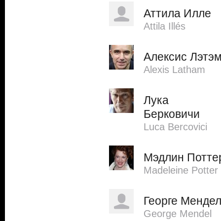
Аттила Илле
Attila Illés
Алексис Лэтэ
Alexis Latham
Лука
Берковичи
Luca Bercovici
Мэдлин Потте
Madeleine Potter
Георге Менде
George Mendel