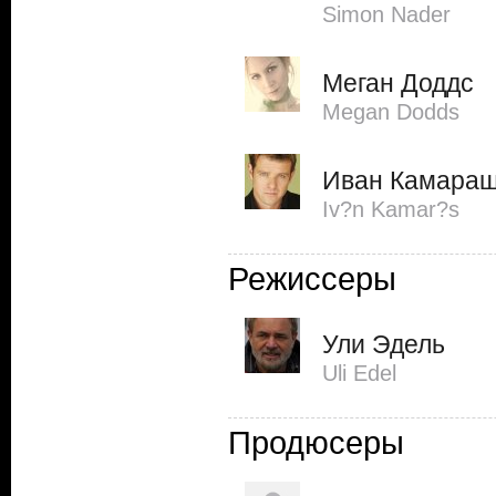
Simon Nader
Меган Доддс
Megan Dodds
Иван Камара
Iv?n Kamar?s
Режиссеры
Ули Эдель
Uli Edel
Продюсеры