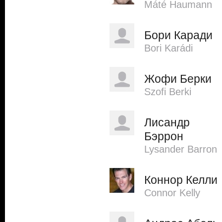
Máté Haumann
Бори Каради
Bori Karádi
Жофи Берки
Szofi Berki
Лисандр
Бэррон
Lysander Barron
Коннор Келли
Connor Kelly