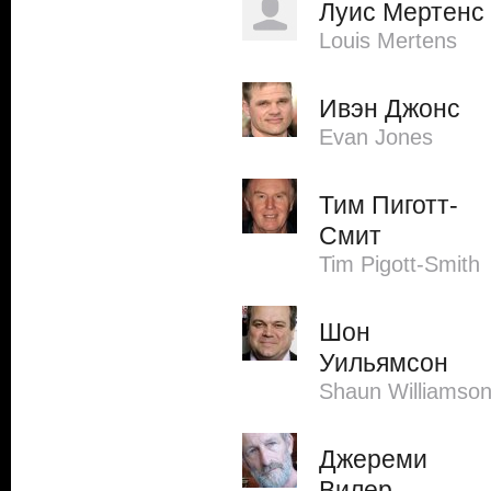
Луис Мертенс
Louis Mertens
Ивэн Джонс
Evan Jones
Тим Пиготт-
Смит
Tim Pigott-Smith
Шон
Уильямсон
Shaun Williamso
Джереми
Вилер