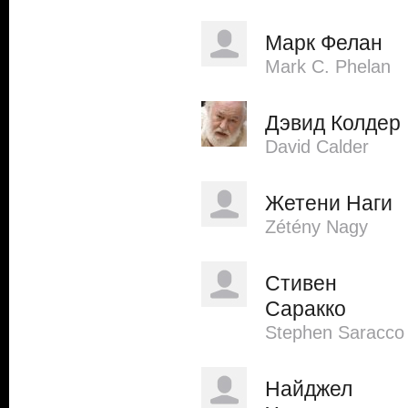
Марк Фелан
Mark C. Phelan
Дэвид Колдер
David Calder
Жетени Наги
Zétény Nagy
Стивен
Саракко
Stephen Saracco
Найджел