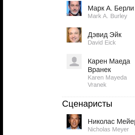
Марк А. Берли
Mark A. Burley
Дэвид Эйк
David Eick
Карен Маеда
Вранек
Karen Mayeda
Vranek
Сценаристы
Николас Мейе
Nicholas Meyer