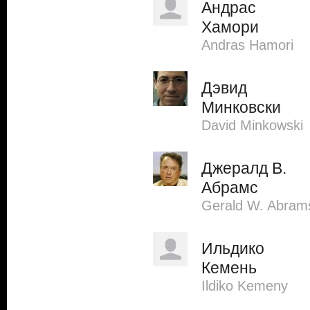
Андрас
Хамори
Andras Hamori
Дэвид
Минковски
David Minkowski
Джералд В.
Абрамс
Gerald W. Abram
Ильдико
Кемень
Ildiko Kemeny