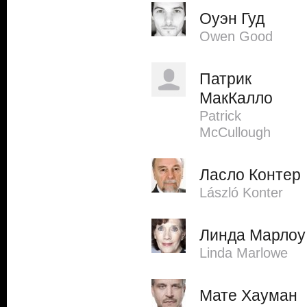
Оуэн Гуд
Owen Good
Патрик
МакКалло
Patrick
McCullough
Ласло Контер
László Konter
Линда Марлоу
Linda Marlowe
Мате Хауман