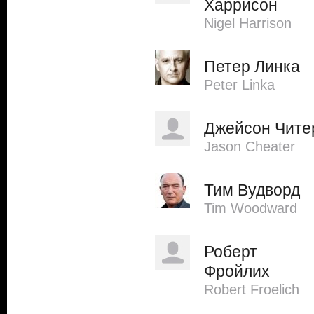
Харрисон
Nigel Harrison
Петер Линка
Peter Linka
Джейсон Чите
Jason Cheater
Тим Вудворд
Tim Woodward
Роберт
Фройлих
Robert Froelich