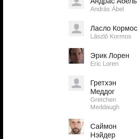
Андрас Абель
András Ábel
Ласло Кормос
László Kormos
Эрик Лорен
Eric Loren
Гретхэн
Меддог
Gretchen
Meddaugh
Саймон
Нэйдер