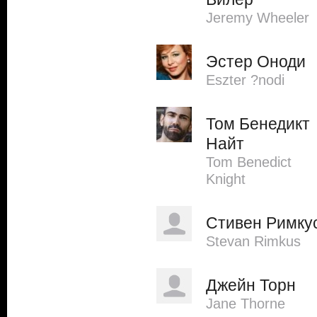
Jeremy Wheeler
Эстер Оноди
Eszter ?nodi
Том Бенедикт
Найт
Tom Benedict
Knight
Стивен Римку
Stevan Rimkus
Джейн Торн
Jane Thorne