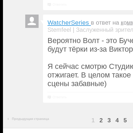
Ответить
WatcherSeries
в ответ на
ком
|
Stemfeel
Заслуженный зрите
Вероятно Волт - это Буч
будут тёрки из-за Викто
Я сейчас смотрю Студию
отжигает. В целом такое 
сцены забавные)
Ответить
Предыдущая страница
1
2
3
4
5