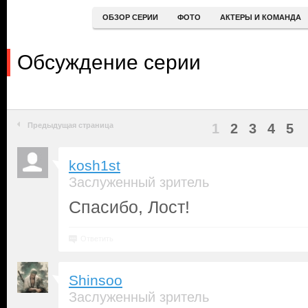
ОБЗОР СЕРИИ
ФОТО
АКТЕРЫ И КОМАНДА
Обсуждение серии
Предыдущая страница
1
2
3
4
5
kosh1st
Заслуженный зритель
Спасибо, Лост!
Ответить
Shinsoo
Заслуженный зритель