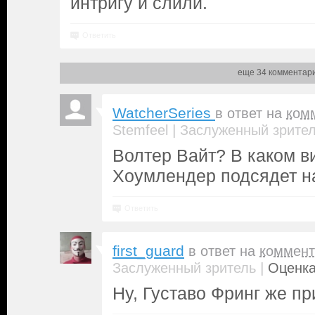
интригу и слили.
Ответить
еще 34 комментар
WatcherSeries
в ответ на
ком
|
Stemfeel
Заслуженный зрите
Волтер Вайт? В каком в
Хоумлендер подсядет н
Ответить
first_guard
в ответ на
коммент
|
Заслуженный зритель
Оценка
Ну, Густаво Фринг же пр