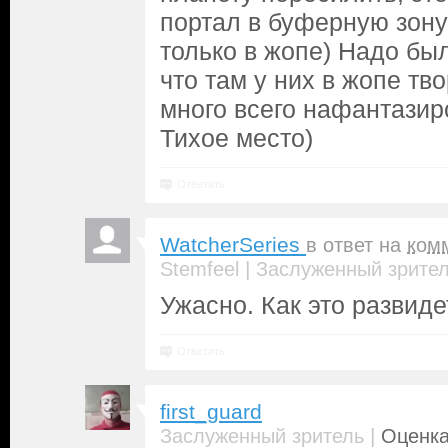
портал в буферную зон
только в жопе) Надо был
что там у них в жопе тв
много всего нафантазир
Тихое место)
Ответить
WatcherSeries
в ответ на
ком
|
Stemfeel
Заслуженный зрите
Ужасно. Как это развиде
Ответить
first_guard
|
Заслуженный зритель
Оценка