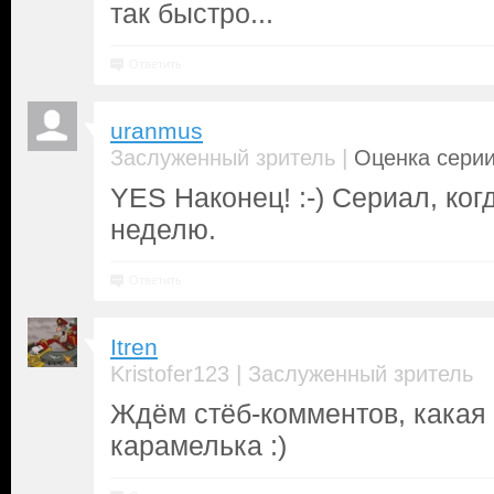
так быстро...
Ответить
uranmus
|
Заслуженный зритель
Оценка серии
YES Наконец! :-) Сериал, ко
неделю.
Ответить
Itren
|
Kristofer123
Заслуженный зритель
Ждём стёб-комментов, какая 
карамелька :)