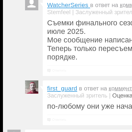
WatcherSeries
в ответ на
ком
|
Stemfeel
Заслуженный зрите
Съемки финального сезо
июле 2025.
Мое сообщение написано
Теперь только пересъем
порядке.
Ответить
first_guard
в ответ на
коммент
|
Заслуженный зритель
Оценка
по-любому они уже нач
Ответить