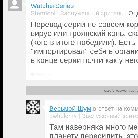
WatcherSeries
|
|
Stemfeel
Заслуженный зритель
Оце
Перевод серии не совсем кор
вирус или троянский конь, ск
(кого в итоге победили). Есть
"импортировал" себя в орган
в конце серии почти как у нег
Ответить
еще 9 комментари
Весьмой Шум
в ответ на
комм
|
awholemy
Заслуженный зрит
Там наверняка много ме
планету пересилить, это