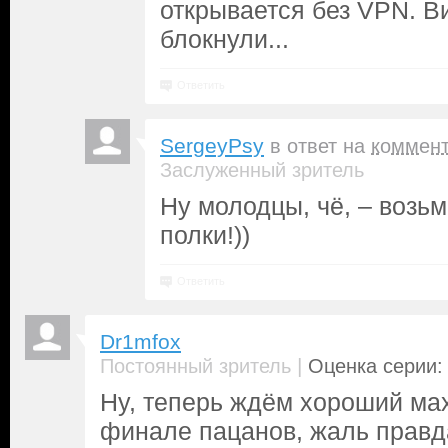
открывается без VPN. В
блокнули...
Ответить
SergeyPsy
в ответ на
коммен
Заслуженный зритель
Ну молодцы, чё, – возь
полки!))
Ответить
Dr1mfox
|
Постоянный зритель
Оценка серии: 
Ну, теперь ждём хороший ма
финале пацанов, жаль правд