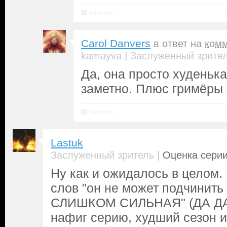
Ответить
Carol Danvers
в ответ на
ком
|
kamayva
Заслуженный зрите
Да, она просто худенька
заметно. Плюс гримёры 
Ответить
Lastuk
|
Заслуженный зритель
Оценка серии
Ну как и ожидалось в целом.
слов "он не может подчинить
СЛИШКОМ СИЛЬНАЯ" (ДА ДА
нафиг серию, худший сезон 