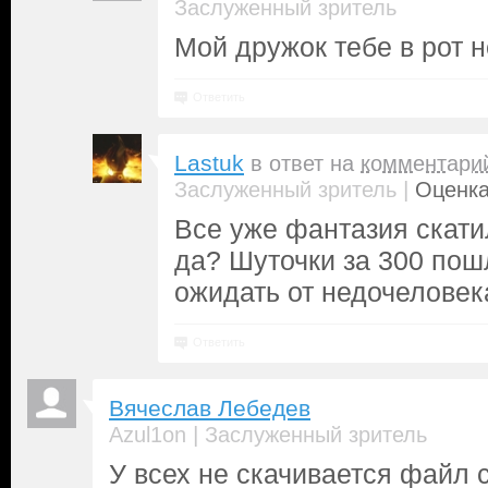
Заслуженный зритель
Мой дружок тебе в рот не
Ответить
Lastuk
в ответ на
комментари
|
Заслуженный зритель
Оценка
Все уже фантазия скати
да? Шуточки за 300 пош
ожидать от недочеловек
Ответить
Вячеслав Лебедев
|
Azul1on
Заслуженный зритель
У всех не скачивается файл 