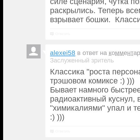
силе сценария, чутка п
раскрылись. Теперь все
взрывает бошки. Класси
Ответить
alexei58
в ответ на
коммента
Заслуженный зритель
Классика "роста персон
трэшовом комиксе :) )))
Бывает намного быстрее
радиоактивный куснул, в
"химикалиями" упал и т
:) )))
Ответить