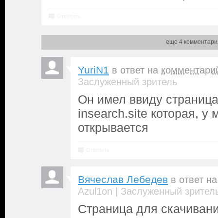
Ответить
еще 4 комментари
YuriN1
в ответ на
комментари
Заслуженный зритель
Он имел ввиду страница
insearch.site которая, у
открывается
Ответить
Вячеслав Лебедев
в ответ н
|
Azul1on
Заслуженный зрител
Страница для скачиван