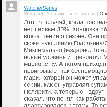
WatcherSeries
|
|
Stemfeel
Заслуженный зритель
Оце
Это тот случай, когда после
нет первые 80%. Концовка о
впечатление о сезоне. Они п
сюжетную линию Годолкина/
Максимально бездарно. То е
новый уровень и превратил 
марионетку. А потом приходи
проигрывает так беспомощно.
Мари, которой он может упра
серии, как он управлял супа
Полярити, а теперь он вдруг
сказал, что понял как работа
адаптировался к этому. То е