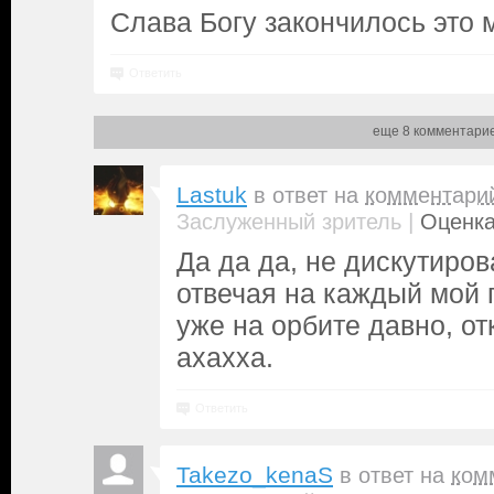
Слава Богу закончилось это 
Ответить
еще 8 комментари
Lastuk
в ответ на
комментари
|
Заслуженный зритель
Оценка
Да да да, не дискутиро
отвечая на каждый мой п
уже на орбите давно, от
ахахха.
Ответить
Takezo_kenaS
в ответ на
ком