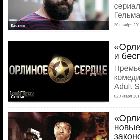
сериал
Гельм
20 ноября 20
Кастинг
«Орли
и бес
Премье
комеди
Adult 
02 января 201
Статья
«Орли
новые
закон