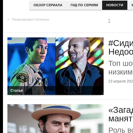
ОБЗОР СЕРИАЛА
ГИД ПО СЕРИЯМ
НОВОСТИ
Предыдущая страница
1
#Сид
Недоо
Топ шо
низким
23 апреля 20
Статья
«Зага
манят
Роль в