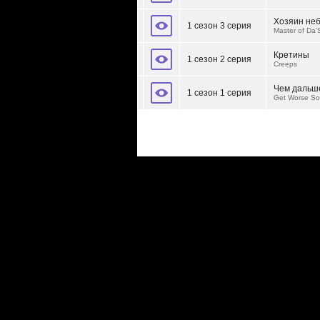
Хозяин не
1 сезон 3 серия
Master of Da'
Кретины
1 сезон 2 серия
Creeps
Чем дальше
1 сезон 1 серия
Get Worse S