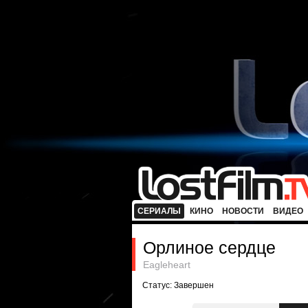
СЕРИАЛЫ
КИНО
НОВОСТИ
ВИДЕО
Орлиное сердце
Eagleheart
Статус: Завершен