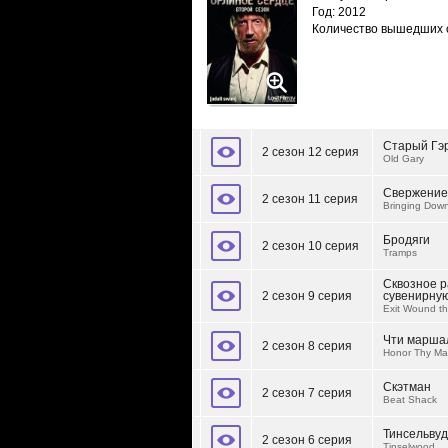
Год: 2012
Количество вышедших 
Старый Гэ
2 сезон 12 серия
Old Gary
Свержение
2 сезон 11 серия
Bringing Dow
Бродяги
2 сезон 10 серия
Tramps
Сквозное р
2 сезон 9 серия
сувенирную
Exit Wound th
Чти маршал
2 сезон 8 серия
Honor Thy Ma
Скэтман
2 сезон 7 серия
Beat Shack
Тинсельвуд
2 сезон 6 серия
Tinselwood