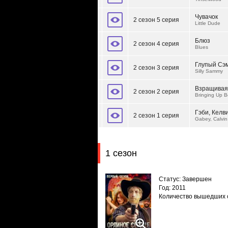
Чувачок
2 сезон 5 серия
Little Dude
Блюз
2 сезон 4 серия
Blues
Глупый Сэ
2 сезон 3 серия
Silly Sammy
Взращивая
2 сезон 2 серия
Bringing Up B
Гэби, Келв
2 сезон 1 серия
Gabey, Calvin
1 сезон
Статус: Завершен
Год: 2011
Количество вышедших 