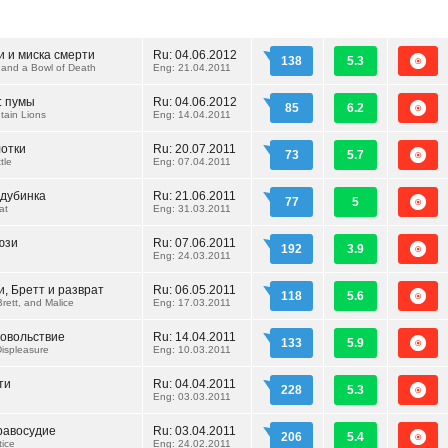
и и миска смерти
Ru:
04.06.2012
138
5.3
i and a Bowl of Death
Eng: 21.04.2011
: пумы
Ru:
04.06.2012
85
6.2
tain Lions
Eng: 14.04.2011
отки
Ru:
20.07.2011
73
5.7
tle
Eng: 07.04.2011
 дубинка
Ru:
21.06.2011
77
5
at
Eng: 31.03.2011
юзи
Ru:
07.06.2011
192
3.9
Eng: 24.03.2011
и, Бретт и разврат
Ru:
06.05.2011
118
5.6
Brett, and Malice
Eng: 17.03.2011
овольствие
Ru:
14.04.2011
133
5.9
ispleasure
Eng: 10.03.2011
ти
Ru:
04.04.2011
228
5.3
Eng: 03.03.2011
равосудие
Ru:
03.04.2011
206
5.4
ice
Eng: 24.02.2011