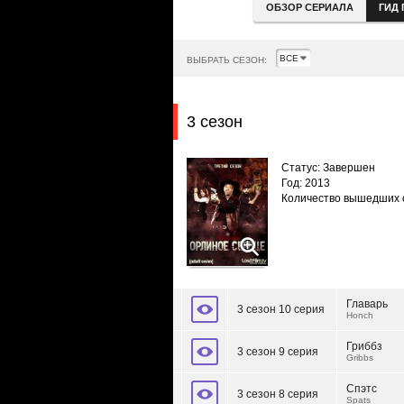
ОБЗОР СЕРИАЛА
ГИД 
ВЫБРАТЬ СЕЗОН:
3 сезон
Статус: Завершен
Год: 2013
Количество вышедших 
Главарь
3 сезон 10 серия
Honch
Гриббз
3 сезон 9 серия
Gribbs
Спэтс
3 сезон 8 серия
Spats