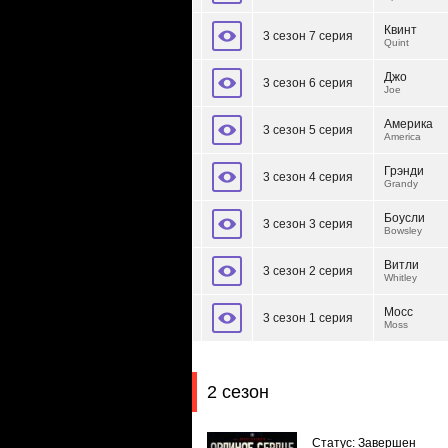
Квинт
3 сезон 7 серия
Quint
Джо
3 сезон 6 серия
Joe
Америка
3 сезон 5 серия
America
Грэнди
3 сезон 4 серия
Grandy
Боусли
3 сезон 3 серия
Bowsley
Витли
3 сезон 2 серия
Whitley
Мосс
3 сезон 1 серия
Moss
2 сезон
Статус: Завершен