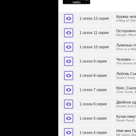
Кружка чил
1 сезон 12 серия
A Mug of Chil
Осторожно
1 сезон 11 серия
Danger: Moun
Луженые гл
1 сезон 10 серия
Once in a Wat
Человек —
1 сезон 9 серия
The Human B
Любовь Сь
1 сезон 8 серия
Susie's Song
Крис, Сьюз
1 сезон 7 серия
Chris, Susie, 
Двойное уд
1 сезон 6 серия
Double Your D
Кулак смер
1 сезон 5 серия
Death Punch
Имя мне П
1 сезон 4 серия
Me Llamo Just