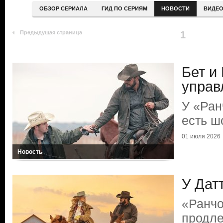
ОБЗОР СЕРИАЛА
ГИД ПО СЕРИЯМ
НОВОСТИ
ВИДЕ
Предыдущая страница
1
Бет и
управ
У «Ран
есть ш
01 июля 2026
Новость
У Дат
«Ранчо
продл