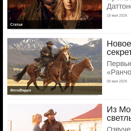
Даттон
18 мая 2026
Статья
Новое
секре
Первые
«Ранчо
06 мая 2026
Фото/Видео
Из Мо
светл
Озвуче