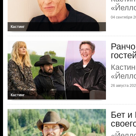
«Йелл
04 сентября 2
Кастинг
Ранчо
госте
Кастин
«Йелл
26 августа 20
Кастинг
Бет и
своег
«Йелло