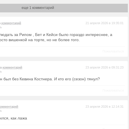
еще 1 комментарий
а
комментарий
21 апреля 2026 в 19:35:01
ль
людать за Рипом , Бет и Кейси было гораздо интереснее, а
сто вишенкой на торте, но не более того.
Пожаловаться
на
комментарий
23 апреля 2026 в 09:31:23
ль
 был без Кевина Костнера. И кто его (сезон) тянул?
Пожаловаться
комментарий
23 апреля 2026 в 12:14:31
ль
ился, как лажа