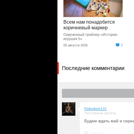
Всем нам понадобится
коричневый маркер
Озвученный трейлер «Истории
игрушек 5»
05 августа 2026
2
Последние комментарии
Patriotism131
Постоянный зритель
Будем ждать май и сериа
Ответить