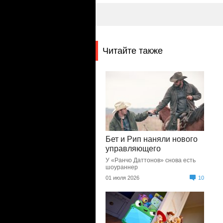
Читайте также
Бет и Рип наняли нового
управляющего
У «Ранчо Даттонов» снова есть
шоураннер
01 июля 2026
10