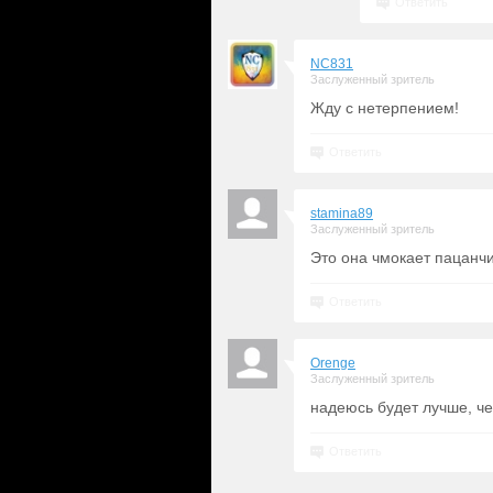
Ответить
NC831
Заслуженный зритель
Жду с нетерпением!
Ответить
stamina89
Заслуженный зритель
Это она чмокает пацанч
Ответить
Orenge
Заслуженный зритель
надеюсь будет лучше, че
Ответить