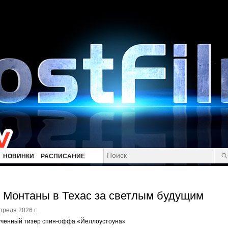
НОВИНКИ
РАСПИСАНИЕ
 Монтаны в Техас за светлым будущим
преля 2026 г.
ученный тизер спин-оффа «Йеллоустоуна»