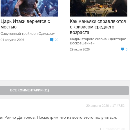
Царь Итаки вернется с
Как маньяки справляются
местью
с кризисом среднего
возраста
Озвученный трейлер «Одиссеи»
Кадры второго сезона «Декстера:
04 августа 2026
29
Воскрешение»
29 июля 2026
3
ВСЕ КОММЕНТАРИИ (11)
20 апреля 2026 в 17:47:52
л Ранчо Даттонов. Посмотрим что из всего этого получиться.
|
Пожаловаться