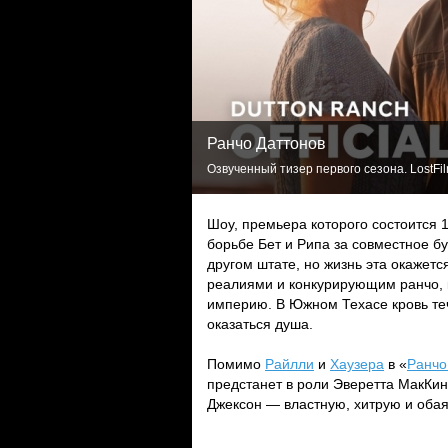
Ранчо Даттонов
Озвученный тизер первого сезона. LostFi
Шоу, премьера которого состоится 
борьбе Бет и Рипа за совместное б
другом штате, но жизнь эта окажет
реалиями и конкурирующим ранчо, к
империю. В Южном Техасе кровь те
оказаться душа.
Помимо
Райлли
и
Хаузера
в «
Ранчо
предстанет в роли Эверетта МакКин
Джексон — властную, хитрую и обая