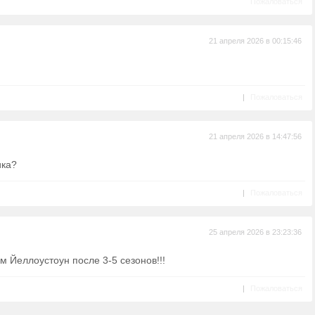
Пожаловаться
21 апреля 2026 в 00:15:46
|
Пожаловаться
21 апреля 2026 в 14:47:56
ика?
|
Пожаловаться
25 апреля 2026 в 23:23:36
м Йеллоустоун после 3-5 сезонов!!!
|
Пожаловаться