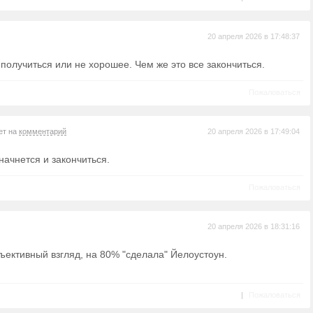
20 апреля 2026 в 17:48:37
получиться или не хорошее. Чем же это все закончиться.
Пожаловаться
ет на
комментарий
20 апреля 2026 в 17:49:04
начнется и закончиться.
Пожаловаться
20 апреля 2026 в 18:31:16
ъективный взгляд, на 80% "сделала" Йелоустоун.
|
Пожаловаться