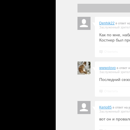
Denhik22
в ответ н
Заслуженный зрите
Как по мне, наб
Костнер был про
Ответить
wwwolovo
в ответ 
Заслуженный зрите
Последний сезон
Ответить
Kerio85
в ответ на
Заслуженный зрите
вот он и провал