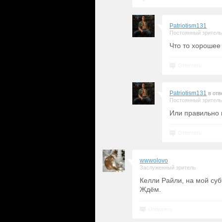
Patriotism131
Постоянный зритель
Что то хорошее 
Ответить
Patriotism131
в отв
Постоянный зритель
Или правильно 
Ответить
wwwolovo
Заслуженный зритель
Келли Райли, на мой суб
Ждём.
Ответить