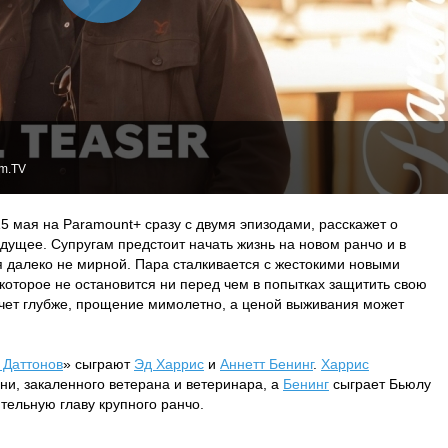
lm.TV
15 мая на Paramount+ сразу с двумя эпизодами, расскажет о
удущее. Супругам предстоит начать жизнь на новом ранчо и в
ся далеко не мирной. Пара сталкивается с жестокими новыми
оторое не остановится ни перед чем в попытках защитить свою
чет глубже, прощение мимолетно, а ценой выживания может
 Даттонов
» сыграют
Эд Харрис
и
Аннетт Бенинг
.
Харрис
ни, закаленного ветерана и ветеринара, а
Бенинг
сыграет Бьюлу
тельную главу крупного ранчо.