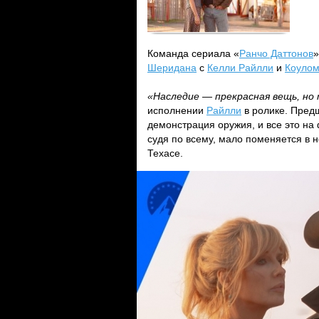
Команда сериала «
Ранчо Даттонов
»
Шеридана
с
Келли Райлли
и
Коулом
«Наследие — прекрасная вещь, но 
исполнении
Райлли
в ролике. Пред
демонстрация оружия, и все это на 
судя по всему, мало поменяется в 
Техасе.