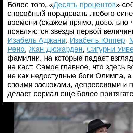
Более того, «
Десять процентов
» со
способный порадовать любого сине
времени (скажем прямо, довольно ч
появляются звезды первой величи
Изабель Аджани
,
Изабель Юппер
,
Рено
,
Жан Дюжарден
,
Сигурни Уив
фамилии, на которые падает взгляд
на каст. Самое главное, что здесь 
не как недоступные боги Олимпа, а
своими заскоками, депрессиями и 
делает сериал еще более притягат