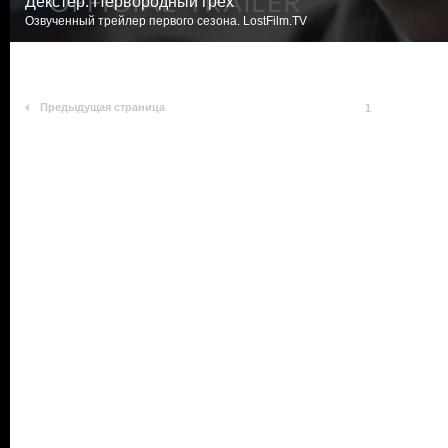
Декстер: Первородный грех
Озвученный трейлер первого сезона. LostFilm.TV
Предыдущая страница
1