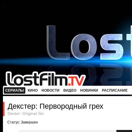
СЕРИАЛЫ
КИНО
НОВОСТИ
ВИДЕО
НОВИНКИ
РАСПИСАНИЕ
Декстер: Первородный грех
Dexter: Original Sin
Статус: Завершен