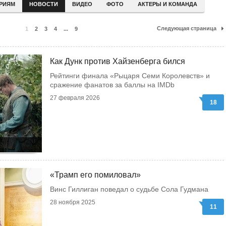
ЕРИЯМ
НОВОСТИ
ВИДЕО
ФОТО
АКТЕРЫ И КОМАНДА
Следующая страница
1
2
3
4
...
9
Как Дунк против Хайзенберга бился
Рейтинги финала «Рыцаря Семи Королевств» и
сражение фанатов за баллы на IMDb
27 февраля 2026
18
«Трамп его помиловал»
Винс Гиллиган поведал о судьбе Сола Гудмана
28 ноября 2025
11