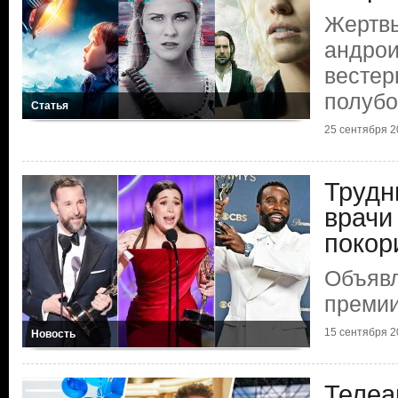
Жертвы
андрои
вестер
полубо
Статья
25 сентября 2
Трудн
врачи
покор
Объяв
преми
15 сентября 2
Новость
Телеа