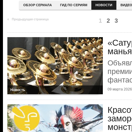
ОБЗОР СЕРИАЛА
ГИД ПО СЕРИЯМ
НОВОСТИ
ВИДЕ
Предыдущая страница
1
2
3
«Сату
манья
Объяв
премии
фантас
09 марта 2026
Новость
Красо
замор
монст