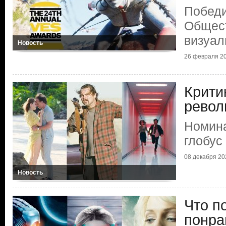
Победи
Общест
визуа
Новость
26 февраля 2
Крити
рево
Номина
глобус
08 декабря 20
Новость
Что п
понра