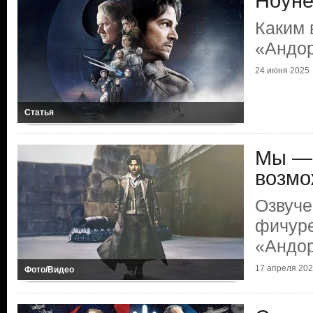
Ноуне
Каким
«Андо
24 июня 2025
Статья
Мы — 
возмо
Озвуче
фичуре
«Андо
17 апреля 20
Фото/Видео