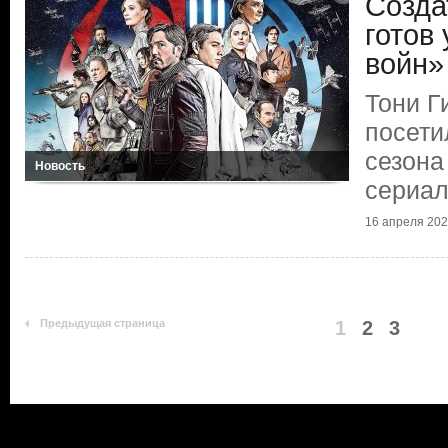
Созда
готов
войн»
Тони Г
посети
сезона
Новость
сериа
16 апреля 20
Предыдущая страница
1
2
3