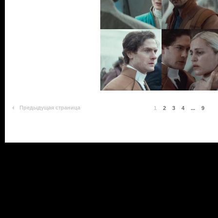
Предыдущая страница
1
2
3
4
...
9