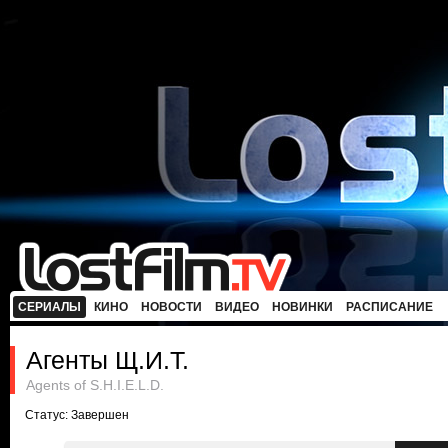
СЕРИАЛЫ
КИНО
НОВОСТИ
ВИДЕО
НОВИНКИ
РАСПИСАНИЕ
Агенты Щ.И.Т.
Agents of S.H.I.E.L.D.
Статус: Завершен