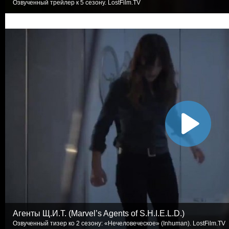
Озвученный трейлер к 5 сезону. LostFilm.TV
Агенты Щ.И.Т. (Marvel’s Agents of S.H.I.E.L.D.)
Озвученный тизер ко 2 сезону: «Нечеловеческое» (Inhuman). LostFilm.TV