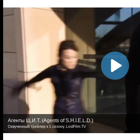
Агенты Щ.И.Т. (Agents of S.H.I.E.L.D.)
Озвученный трейлер к 1 сезону. LostFilm.TV