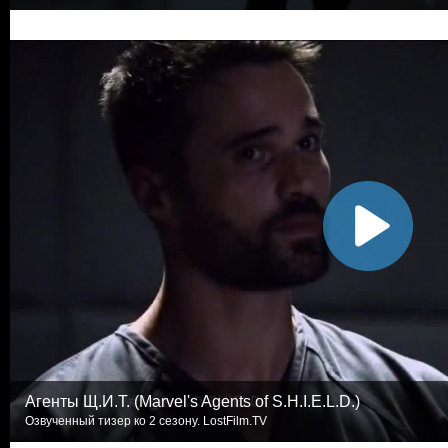
Агенты Щ.И.Т. (Marvel's Agents of S.H.I.E.L.D.)
Озвученный тизер ко 2 сезону. LostFilm.TV