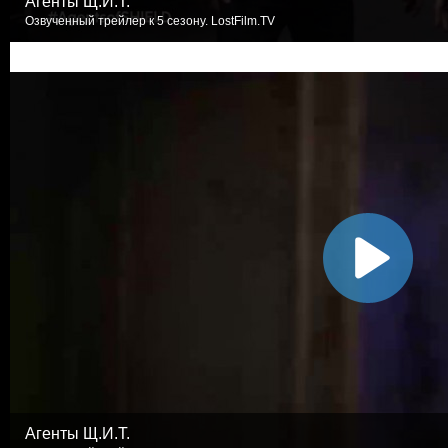
Агенты Щ.И.Т.
Озвученный трейлер к 5 сезону. LostFilm.TV
Агенты Щ.И.Т.