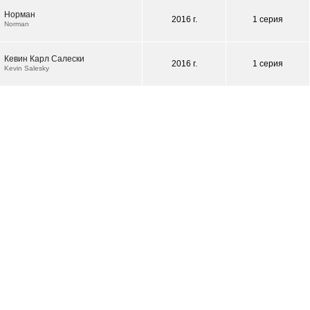
Норман
2016 г.
1 серия
Norman
Кевин Карл Салески
2016 г.
1 серия
Kevin Salesky