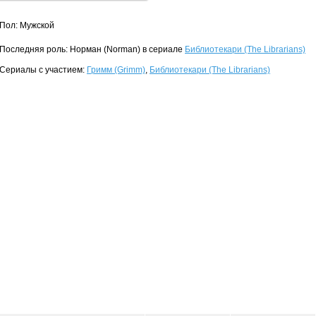
Пол: Мужской
Последняя роль: Норман (Norman) в сериале
Библиотекари (The Librarians)
Сериалы с участием:
Гримм (Grimm)
,
Библиотекари (The Librarians)