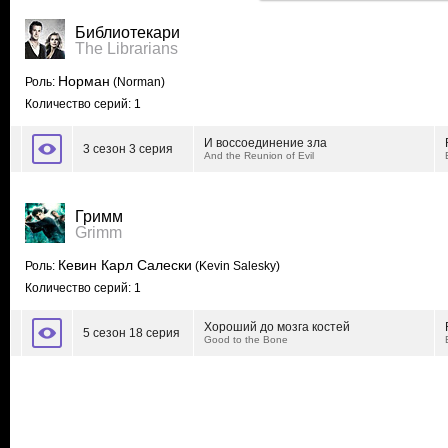
Библиотекари
The Librarians
Норман
Роль:
(Norman)
Количество серий: 1
И воссоединение зла
3 сезон 3 серия
And the Reunion of Evil
Гримм
Grimm
Кевин Карл Салески
Роль:
(Kevin Salesky)
Количество серий: 1
Хороший до мозга костей
5 сезон 18 серия
Good to the Bone