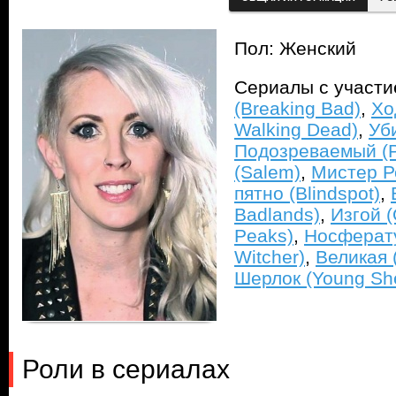
Пол: Женский
Сериалы с участ
(Breaking Bad)
,
Хо
Walking Dead)
,
Уби
Подозреваемый (Pe
(Salem)
,
Мистер Ро
пятно (Blindspot)
,
Badlands)
,
Изгой (
Peaks)
,
Носферат
Witcher)
,
Великая 
Шерлок (Young She
Роли в сериалах