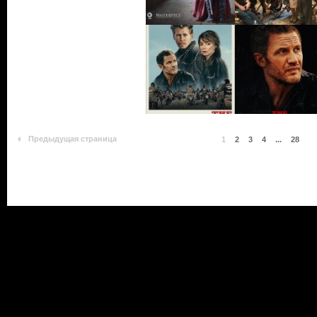
Предыдущая страница
1
2
3
4
...
28