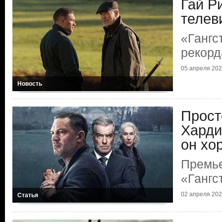
Гай Р
телев
«Гангс
рекорд
05 апреля 2025
Новость
Прост
Харди
он хо
Премь
«Гангс
02 апреля 2025
Статья