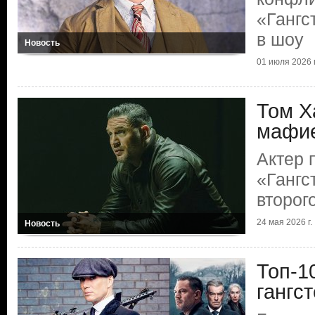
«Гангс
в шоу
Новость
01 июля 2026 г
Том Х
мафи
Актер 
«Гангс
второг
24 мая 2026 г.
Новость
Топ-1
гангс