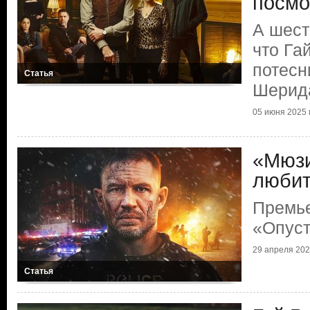
посмо
А шест
что Га
потесн
Статья
Шерид
05 июня 2025 г
«Мюзи
любит
Премь
«Опус
29 апреля 2025
Статья