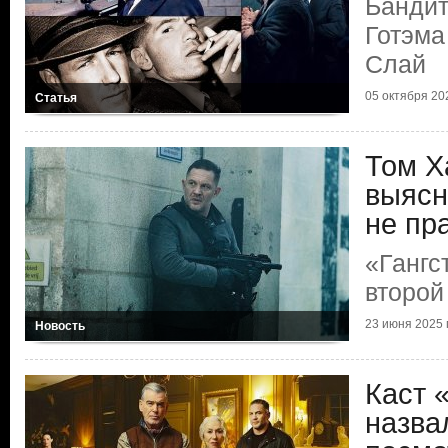
Бандит
Готэма
Слай
05 октября 202
Статья
Том Х
выясн
не пр
«Гангс
второй
23 июня 2025 г
Новость
Каст 
назва