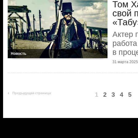
Том Х
свой 
«Табу
Актер 
работа
в проц
Новость
31 марта 2025 
Предыдущая страница
1
2
3
4
5