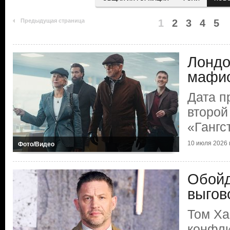
Предыдущая страница
1
2
3
4
5
Лондо
мафио
Дата п
второй
«Гангс
10 июля 2026 г
Фото/Видео
Обойд
выгов
Том Ха
конфли