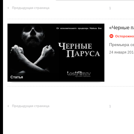
Предыдущая страница
1
«Черные па
Осторожно
Премьера се
24 января 2014
Статья
Предыдущая страница
1