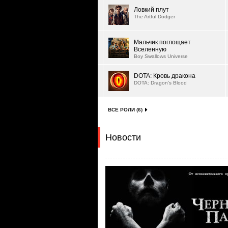
Ловкий плут
The Artful Dodger
Мальчик поглощает
Вселенную
Boy Swallows Universe
DOTA: Кровь дракона
DOTA: Dragon's Blood
ВСЕ РОЛИ (6)
Новости