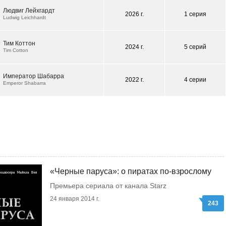
Людвиг Лейхгардт
2026 г.
1 серия
Ludwig Leichhardt
Тим Коттон
2024 г.
5 серий
Tim Cotton
Император Шабарра
2022 г.
4 серии
Emperor Shabarra
«Черные паруса»: о пиратах по-взрослому
Премьера сериала от канала Starz
24 января 2014 г.
243