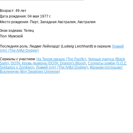
Возраст: 49 лет
Дата рождения: 04 мая 1977 г.
Место рождения: Перт, Западная Австралия, Австралия
Знак зодиака: Телец
Пол: Мужской
Последняя роль: Людвиг Лейхгардт (Ludwig Leichhardt) в сериале
Ловкий
плут (The Artful Dodger)
Сериалы с участием:
На Тихом океане (The Pacific)
,
Черные паруса (Black
Sails)
,
DOTA: Кровь дракона (DOTA: Dragon's Blood)
,
Солдаты-зомби (S.O.Z.
Soldados o Zombies)
,
Ловкий плут (The Artful Dodger)
,
Мальчик поглощает
Вселенную (Boy Swallows Universe)