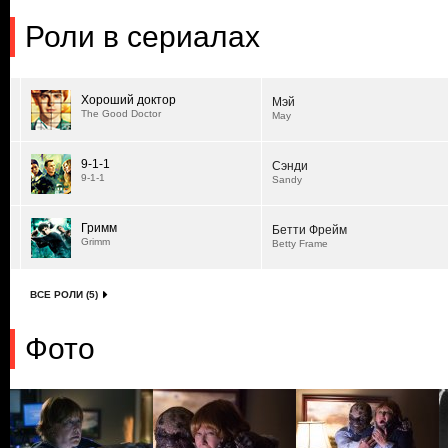
Роли в сериалах
Хороший доктор
Мэй
The Good Doctor
May
9-1-1
Сэнди
9-1-1
Sandy
Гримм
Бетти Фрейм
Grimm
Betty Frame
ВСЕ РОЛИ (5)
Фото