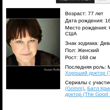
Возраст: 77 лет
Дата рождения: 16
Место рождения: 
США
Знак зодиака: Дев
Пол: Женский
Рост: 168 см
Последняя роль: 
Хороший доктор (
Сериалы с участ
(Grimm)
,
Батл Крик
доктор (The Good 