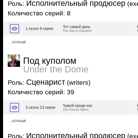
Исполнительный продюсер
Роль:
(exe
Количество серий: 8
Тот самый день
1 сезон 8 серия
The Day in Question
…БОЛЬШЕ
Под куполом
Under the Dome
Сценарист
Роль:
(writers)
Количество серий: 39
Чужой среди нас
3 сезон 13 серия
The Enemy Within
…БОЛЬШЕ
Исполнительный продюсер
Роль:
(exe