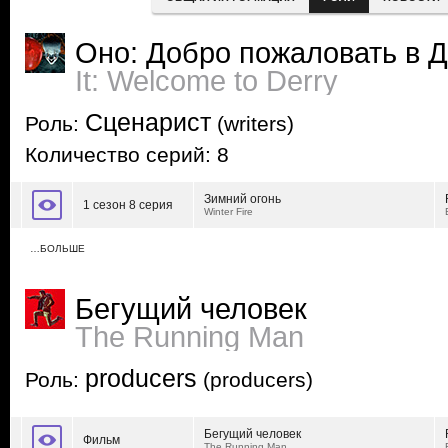
Оно: Добро пожаловать в 
It: Welcome to Derry
Сценарист
Роль:
(writers)
Количество серий: 8
Зимний огонь
1 сезон 8 серия
Winter Fire
…БОЛЬШЕ
Бегущий человек
The Running Man
producers
Роль:
(producers)
Бегущий человек
Фильм
The Running Man