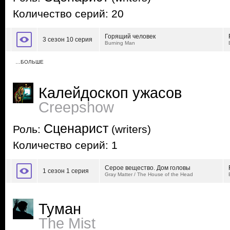
Количество серий: 20
Горящий человек
3 сезон 10 серия
Burning Man
…БОЛЬШЕ
Калейдоскоп ужасов
Creepshow
Сценарист
Роль:
(writers)
Количество серий: 1
Серое вещество. Дом головы
1 сезон 1 серия
Gray Matter / The House of the Head
Туман
The Mist