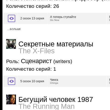
Количество серий: 26
А теперь ступайте
2 сезон 13 серия
Go Now
…БОЛЬШЕ
Секретные материалы
The X-Files
Сценарист
Роль:
(writers)
Количество серий: 1
Чинга
5 сезон 10 серия
Chinga
Бегущий человек 1987
The Running Man