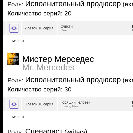
Исполнительный продюсер
Роль:
(exe
Количество серий: 20
Очисти
2 сезон 10 серия
Clean
…БОЛЬШЕ
Мистер Мерседес
Mr. Mercedes
Исполнительный продюсер
Роль:
(exe
Количество серий: 30
Горящий человек
3 сезон 10 серия
Burning Man
…БОЛЬШЕ
Сценарист
Роль:
(writers)